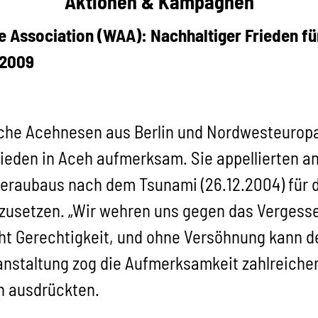
Aktionen & Kampagnen
e Association (WAA): Nachhaltiger Frieden 
 2009
iche Acehnesen aus Berlin und Nordwesteuro
rieden in Aceh aufmerksam. Sie appellierten a
eraubaus nach dem Tsunami (26.12.2004) für d
zusetzen. „Wir wehren uns gegen das Vergess
t Gerechtigkeit, und ohne Versöhnung kann der
anstaltung zog die Aufmerksamkeit zahlreicher 
h ausdrückten.