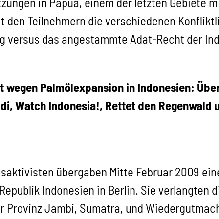
ungen in Papua, einem der letzten Gebiete m
 den Teilnehmern die verschiedenen Konfliktlin
ng versus das angestammte Adat-Recht der In
t wegen Palmölexpansion in Indonesien: Über
i, Watch Indonesia!, Rettet den Regenwald 
ktivisten übergaben Mitte Februar 2009 eine 
 Republik Indonesien in Berlin. Sie verlangte
r Provinz Jambi, Sumatra, und Wiedergutmach