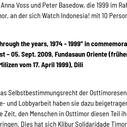
t Anna Voss und Peter Basedow, die 1999 im R
mor, an der sich Watch Indonesia! mit 10 Person
through the years, 1974 - 1999” in commemorat
t – 05. Sept. 2009, Fundasaun Oriente (früh
izen vom 17. April 1999), Dili
das Selbstbestimmungsrecht der Osttimoresen e
- und Lobbyarbeit haben sie dazu beigetragen
 Zeit, den Menschen in Osttimor diesen Teil 
ringen. Dies hat sich Klibur Solidaridade Ti