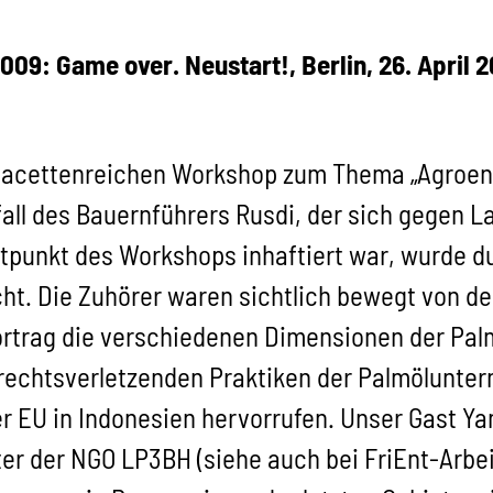
9: Game over. Neustart!, Berlin, 26. April 
 facettenreichen Workshop zum Thema „Agroener
fall des Bauernführers Rusdi, der sich gegen L
tpunkt des Workshops inhaftiert war, wurde d
t. Die Zuhörer waren sichtlich bewegt von de
Vortrag die verschiedenen Dimensionen der Pal
echtsverletzenden Praktiken der Palmöluntern
r EU in Indonesien hervorrufen. Unser Gast Ya
r der NGO LP3BH (siehe auch bei FriEnt-Arbei