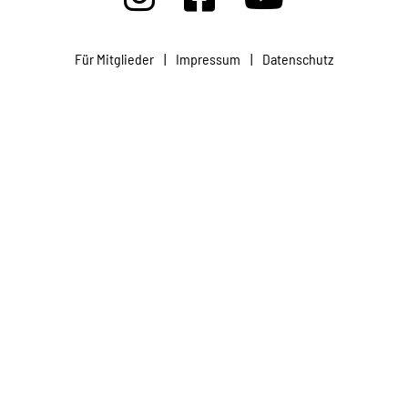
Projekte
Für Mitglieder
|
Impressum
|
Datenschutz
Kampagne
Stellenangebote
Werde Mitglied
Newsletter abonnieren