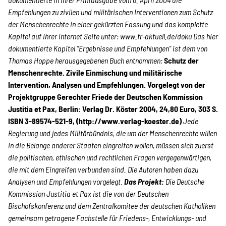
SPENDEN
Empfehlungen zu zivilen und militärischen Interventionen zum Schutz
der Menschenrechte in einer gekürzten Fassung und das komplette
Kapitel auf ihrer Internet Seite unter: www.fr-aktuell.de/doku
Das hier
Über uns
dokumentierte Kapitel "Ergebnisse und Empfehlungen" ist dem von
Thomas Hoppe herausgegebenen Buch entnommen:
Schutz der
Menschenrechte. Zivile Einmischung und militärische
Transparenz
Intervention, Analysen und Empfehlungen.
Vorgelegt von der
Projektgruppe Gerechter Friede der Deutschen Kommission
Justitia et Pax, Berlin: Verlag Dr. Köster 2004, 24,80 Euro, 303 S.
Kontakt
ISBN 3-89574-521-9, (http://www.verlag-koester.de)
Jede
Regierung und jedes Militärbündnis, die um der Menschenrechte willen
in die Belange anderer Staaten eingreifen wollen, müssen sich zuerst
die politischen, ethischen und rechtlichen Fragen vergegenwärtigen,
english
die mit dem Eingreifen verbunden sind. Die Autoren haben dazu
Analysen und Empfehlungen vorgelegt.
Das Projekt:
Die Deutsche
Kommission Justitia et Pax ist die von der Deutschen
Indonesian
Bischofskonferenz und dem Zentralkomitee der deutschen Katholiken
gemeinsam getragene Fachstelle für Friedens-, Entwicklungs- und