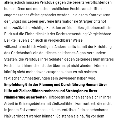
allem jedoch müssen Verstöße gegen die bereits verpflichtenden
humanitären und menschenrechtlichen Rechtsvorschriften in
angemessener Weise geahndet werden. In diesem Kontext kann
der jüngst ins Leben gerufene Internationale Strafgerichtshof
eine zusätzliche wichtige Funktion erfüllen. Dies gilt einerseits im
Blick auf die Einheitlichkeit der Rechtsanwendung: Vergleichbare
Delikte ließen sich auch in vergleichbarer Weise
völkerstrafrechtlich würdigen. Andererseits ist mit der Errichtung
des Gerichtshofs ein deutliches politisches Signal verbunden:
Staaten, die Verstöße ihrer Soldaten gegen geltendes humanitäres
Recht nicht hinreichend oder überhaupt nicht ahnden, können
künftig nicht mehr davon ausgehen, dass es mit solchen
faktischen Amnestierungen sein Bewenden haben wird.
Empfehlung 6:In der Planung und Durchführung Humanitärer
Hilfe mit Zielkonflikten rechnen und Strategien zu ihrer
Minimierung ausarbeiten
Hilfsorganisationen sehen sich in ihrer
Arbeit in Krisengebieten mit Zielkonflikten konfrontiert, die nicht
in jedem Fall vermeidbar sind, bestenfalls auf ein annehmbares
Maß verringert werden können. So stehen sie häufig vor dem