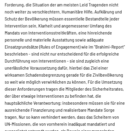
Forderung, die Situation der am meisten Leid Tragenden nicht
noch weiter zu verschlechtern. Humanitäre Hilfe, Aufklärung und
Schutz der Bevölkerung müssen essentielle Bestandteile jeder
Intervention sein. Klarheit und angemessener Umfang des
Mandats von Interventionsstreitkräften, eine hinreichende
personelle und materielle Ausstattung sowie adäquate
Einsatzgrundsätze (Rules of Engagement) wie im "Brahimi-Report"
beschrieben - sind nicht nur entscheidend für die erfolgreiche
Durchführung von Interventionen - sie sind zugleich eine
unerlässliche Voraussetzung dafür, hierbei das Ziel einer
wirksamen Schadensbegrenzung gerade für die Zivilbevölkerung
so weit wie möglich verwirklichen zu können. Für die Umsetzung
dieser Anforderungen tragen die Mitglieder des Sicherheitsrates,
der über etwaige Interventionen zu befinden hat, die
hauptsächliche Verantwortung; insbesondere müssen sie für eine
ausreichende Finanzierung und realisierbare Mandate Sorge
tragen. Nur so kann verhindert werden, dass das Scheitern von
UN-Missionen, die von vornherein inadäquat mandatiert und
ausgerüstet entsandt wurden, als Beweis einer mangelnden