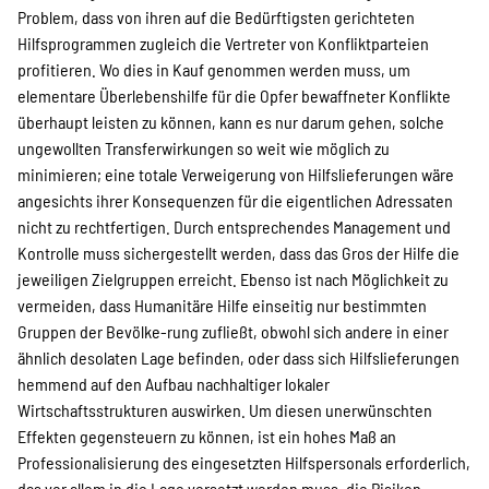
Problem, dass von ihren auf die Bedürftigsten gerichteten
Hilfsprogrammen zugleich die Vertreter von Konfliktparteien
profitieren. Wo dies in Kauf genommen werden muss, um
elementare Überlebenshilfe für die Opfer bewaffneter Konflikte
überhaupt leisten zu können, kann es nur darum gehen, solche
ungewollten Transferwirkungen so weit wie möglich zu
minimieren; eine totale Verweigerung von Hilfslieferungen wäre
angesichts ihrer Konsequenzen für die eigentlichen Adressaten
nicht zu rechtfertigen. Durch entsprechendes Management und
Kontrolle muss sichergestellt werden, dass das Gros der Hilfe die
jeweiligen Zielgruppen erreicht. Ebenso ist nach Möglichkeit zu
vermeiden, dass Humanitäre Hilfe einseitig nur bestimmten
Gruppen der Bevölke-rung zufließt, obwohl sich andere in einer
ähnlich desolaten Lage befinden, oder dass sich Hilfslieferungen
hemmend auf den Aufbau nachhaltiger lokaler
Wirtschaftsstrukturen auswirken. Um diesen unerwünschten
Effekten gegensteuern zu können, ist ein hohes Maß an
Professionalisierung des eingesetzten Hilfspersonals erforderlich,
das vor allem in die Lage versetzt werden muss, die Risiken