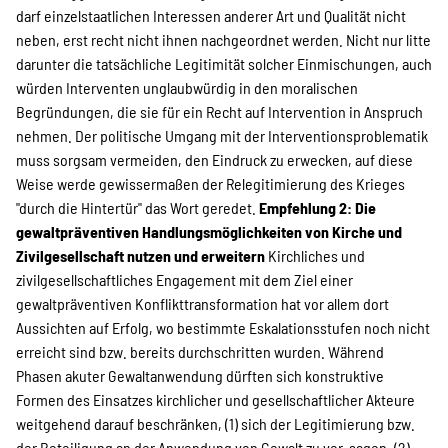
darf einzelstaatlichen Interessen anderer Art und Qualität nicht
neben, erst recht nicht ihnen nachgeordnet werden. Nicht nur litte
darunter die tatsächliche Legitimität solcher Einmischungen, auch
würden Interventen unglaubwürdig in den moralischen
Begründungen, die sie für ein Recht auf Intervention in Anspruch
nehmen. Der politische Umgang mit der Interventionsproblematik
muss sorgsam vermeiden, den Eindruck zu erwecken, auf diese
Weise werde gewissermaßen der Relegitimierung des Krieges
"durch die Hintertür" das Wort geredet.
Empfehlung 2: Die
gewaltpräventiven Handlungsmöglichkeiten von Kirche und
Zivilgesellschaft nutzen und erweitern
Kirchliches und
zivilgesellschaftliches Engagement mit dem Ziel einer
gewaltpräventiven Konflikttransformation hat vor allem dort
Aussichten auf Erfolg, wo bestimmte Eskalationsstufen noch nicht
erreicht sind bzw. bereits durchschritten wurden. Während
Phasen akuter Gewaltanwendung dürften sich konstruktive
Formen des Einsatzes kirchlicher und gesellschaftlicher Akteure
weitgehend darauf beschränken, (1) sich der Legitimierung bzw.
der Beteiligung an der Anwendung von Gewalt zu ver-sagen, (2)