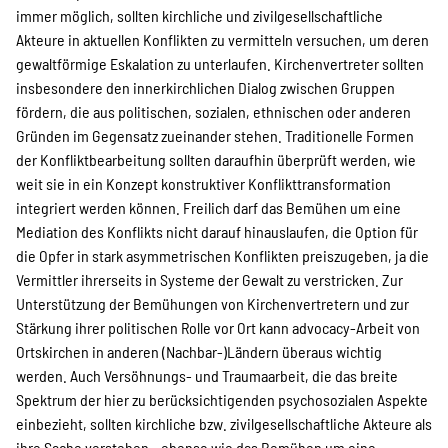
immer möglich, sollten kirchliche und zivilgesellschaftliche
Akteure in aktuellen Konflikten zu vermitteln versuchen, um deren
gewaltförmige Eskalation zu unterlaufen. Kirchenvertreter sollten
insbesondere den innerkirchlichen Dialog zwischen Gruppen
fördern, die aus politischen, sozialen, ethnischen oder anderen
Gründen im Gegensatz zueinander stehen. Traditionelle Formen
der Konfliktbearbeitung sollten daraufhin überprüft werden, wie
weit sie in ein Konzept konstruktiver Konflikttransformation
integriert werden können. Freilich darf das Bemühen um eine
Mediation des Konflikts nicht darauf hinauslaufen, die Option für
die Opfer in stark asymmetrischen Konflikten preiszugeben, ja die
Vermittler ihrerseits in Systeme der Gewalt zu verstricken. Zur
Unterstützung der Bemühungen von Kirchenvertretern und zur
Stärkung ihrer politischen Rolle vor Ort kann advocacy-Arbeit von
Ortskirchen in anderen (Nachbar-)Ländern überaus wichtig
werden. Auch Versöhnungs- und Traumaarbeit, die das breite
Spektrum der hier zu berücksichtigenden psychosozialen Aspekte
einbezieht, sollten kirchliche bzw. zivilgesellschaftliche Akteure als
ihre Sache verstehen - ebenso wie das Bemühen um eine