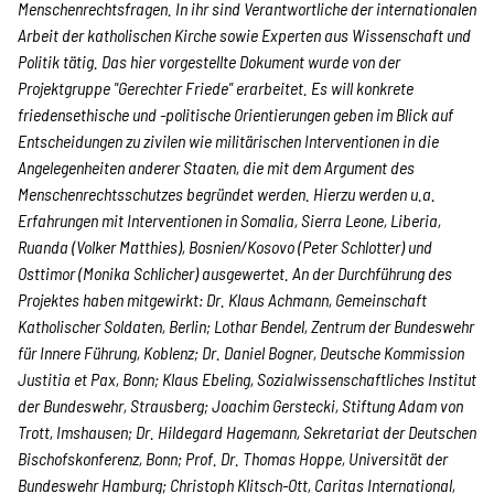
Menschenrechtsfragen. In ihr sind Verantwortliche der internationalen
Suche
Arbeit der katholischen Kirche sowie Experten aus Wissenschaft und
Politik tätig.
Das hier vorgestellte Dokument wurde von der
Projektgruppe "Gerechter Friede" erarbeitet. Es will konkrete
friedensethische und -politische Orientierungen geben im Blick auf
Entscheidungen zu zivilen wie militärischen Interventionen in die
Angelegenheiten anderer Staaten, die mit dem Argument des
Menschenrechtsschutzes begründet werden. Hierzu werden u.a.
Erfahrungen mit Interventionen in Somalia, Sierra Leone, Liberia,
Ruanda (Volker Matthies), Bosnien/Kosovo (Peter Schlotter) und
Osttimor (Monika Schlicher) ausgewertet.
An der Durchführung des
Projektes haben mitgewirkt: Dr. Klaus Achmann, Gemeinschaft
Katholischer Soldaten, Berlin; Lothar Bendel, Zentrum der Bundeswehr
für Innere Führung, Koblenz; Dr. Daniel Bogner, Deutsche Kommission
Justitia et Pax, Bonn; Klaus Ebeling, Sozialwissenschaftliches Institut
der Bundeswehr, Strausberg; Joachim Gerstecki, Stiftung Adam von
Trott, Imshausen; Dr. Hildegard Hagemann, Sekretariat der Deutschen
Bischofskonferenz, Bonn; Prof. Dr. Thomas Hoppe, Universität der
Bundeswehr Hamburg; Christoph Klitsch-Ott, Caritas International,