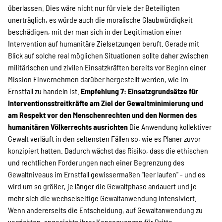
überlassen. Dies wäre nicht nur für viele der Beteiligten
unerträglich, es würde auch die moralische Glaubwürdigkeit
beschädigen, mit der man sich in der Legitimation einer
Intervention auf humanitäre Zielsetzungen beruft. Gerade mit
Blick auf solche real möglichen Situationen sollte daher zwischen
militärischen und zivilen Einsatzkräften bereits vor Beginn einer
Mission Einvernehmen darüber hergestellt werden, wie im
Ernstfall zu handeln ist.
Empfehlung 7: Einsatzgrundsätze für
Interventionsstreitkräfte am Ziel der Gewaltminimierung und
am Respekt vor den Menschenrechten und den Normen des
humanitären Völkerrechts ausrichten
Die Anwendung kollektiver
Gewalt verläuft in den seltensten Fällen so, wie es Planer zuvor
konzipiert hatten. Dadurch wächst das Risiko, dass die ethischen
und rechtlichen Forderungen nach einer Begrenzung des
Gewaltniveaus im Ernstfall gewissermaßen "leer laufen" - und es
wird um so größer, je länger die Gewaltphase andauert und je
mehr sich die wechselseitige Gewaltanwendung intensiviert.
Wenn andererseits die Entscheidung, auf Gewaltanwendung zu
verzichten, angesichts ihrer Konsequenzen für Dritte