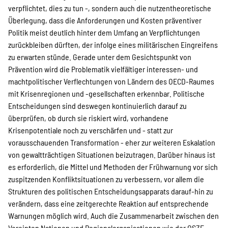
verpflichtet, dies zu tun -, sondern auch die nutzentheoretische
Überlegung, dass die Anforderungen und Kosten präventiver
Politik meist deutlich hinter dem Umfang an Verpflichtungen
zurückbleiben dürften, der infolge eines militärischen Eingreifens
zu erwarten stünde. Gerade unter dem Gesichtspunkt von
Prävention wird die Problematik vielfältiger interessen- und
machtpolitischer Verflechtungen von Ländern des OECD-Raumes
mit Krisenregionen und -gesellschaften erkennbar. Politische
Entscheidungen sind deswegen kontinuierlich darauf zu
überprüfen, ob durch sie riskiert wird, vorhandene
Krisenpotentiale noch zu verschärfen und - statt zur
vorausschauenden Transformation - eher zur weiteren Eskalation
von gewaltträchtigen Situationen beizutragen. Darüber hinaus ist
es erforderlich, die Mittel und Methoden der Frühwarnung vor sich
zuspitzenden Konfliktsituationen zu verbessern, vor allem die
Strukturen des politischen Entscheidungsapparats darauf-hin zu
verändern, dass eine zeitgerechte Reaktion auf entsprechende
Warnungen möglich wird. Auch die Zusammenarbeit zwischen den
Vereinten Nationen und Regionalorganisationen wie der OSZE