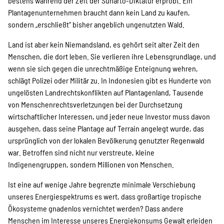
bestens während der Zeit der Suharto-Diktatur erprobt. Ein
Plantagenunternehmen braucht dann kein Land zu kaufen,
sondern „erschließt“ bisher angeblich ungenutzten Wald.
Land ist aber kein Niemandsland, es gehört seit alter Zeit den
Menschen, die dort leben. Sie verlieren ihre Lebensgrundlage, und
wenn sie sich gegen die unrechtmäßige Enteignung wehren,
schlägt Polizei oder Militär zu. In Indonesien gibt es Hunderte von
ungelösten Landrechtskonflikten auf Plantagenland, Tausende
von Menschenrechtsverletzungen bei der Durchsetzung
wirtschaftlicher Interessen, und jeder neue Investor muss davon
ausgehen, dass seine Plantage auf Terrain angelegt wurde, das
ursprünglich von der lokalen Bevölkerung genutzter Regenwald
war. Betroffen sind nicht nur verstreute, kleine
Indigenengruppen, sondern Millionen von Menschen.
Ist eine auf wenige Jahre begrenzte minimale Verschiebung
unseres Energiespektrums es wert, dass großartige tropische
Ökosysteme gnadenlos vernichtet werden? Dass andere
Menschen im Interesse unseres Energiekonsums Gewalt erleiden