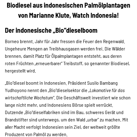
Projekte
Biodiesel aus indonesischen Palmölplantagen
von Marianne Klute, Watch Indonesia!
Kampagne
Der indonesische „Bio“dieselboom
Borneo brennt. Jahr für Jahr fressen die Feuer den Regenwald.
Ungeheure Mengen an Treibhausgasen werden frei. Die Wälder
brennen, damit Platz für Ölpalmplantagen entsteht, aus deren
Stellenangebote
roten Früchten „erneuerbarer“ Treibstoff, so genannter Biodiesel,
hergestellt wird.
„Bio“diesel boomt in Indonesien. Präsident Susilo Bambang
Werde Mitglied
Yudhoyono nennt den „Bio“dieselsektor die
„Lokomotive für das
wirtschaftliche Wachstum“
. Die Geschäftswelt investiert wie schon
lange nicht mehr, und Indonesiens Börse spielt verrückt.
Newsletter abonnieren
Dutzende „Bio“dieselfabriken sind im Bau, schweres Gerät und
Brandstifter sind unterwegs, um den Wald „urbar“ zu machen. Mit
aller Macht verfolgt Indonesien sein Ziel, der weltweit größte
Produzent von Palmöl zu werden.