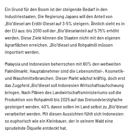
SPENDEN
Ein Grund für den Boom ist der steigende Bedarf in den
Industriestaaten. Die Regierung Japans will den Anteil von
Über uns
„Bio“diesel am Erdöl-Diesel auf 3-5% steigern. Ähnlich sieht es in
der EU aus; bis 2010 soll der „Bio“dieselanteil auf 5,75% erhöht
werden. Diese Ziele können die Staaten nicht mit den eigenen
Agrarflächen erreichen. „Bio“diesel und Rohpalmöl müssen
Transparenz
importiert werden.
Malaysia und Indonesien beherrschen mit 80% den weltweiten
Kontakt
Palmölmarkt. Hauptabnehmer sind die Lebensmittel-, Kosmetik-
und Waschmittelbranchen. Dieser Markt wächst kräftig, doch erst
das Zugpferd „Bio“diesel soll Indonesien Wirtschaftsaufschwung
bringen. Nach Plänen des Landwirtschaftsministeriums soll die
english
Produktion von Rohpalmöl bis 2025 auf das Dreiundvierzigfache
gesteigert werden. 40% davon sollen im Land selbst zu „Bio“diesel
verarbeitet werden. Mit diesen Aussichten fühlt sich Indonesien
Indonesian
so euphorisch wie ein Kleinbauer, der in seinem Wald eine
sprudelnde Ölquelle entdeckt hat.