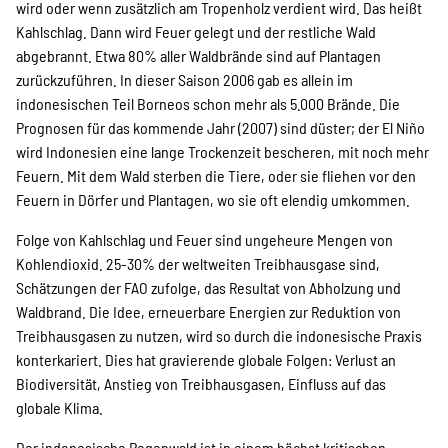
wird oder wenn zusätzlich am Tropenholz verdient wird. Das heißt
Kahlschlag. Dann wird Feuer gelegt und der restliche Wald
abgebrannt. Etwa 80% aller Waldbrände sind auf Plantagen
zurückzuführen. In dieser Saison 2006 gab es allein im
indonesischen Teil Borneos schon mehr als 5.000 Brände. Die
Prognosen für das kommende Jahr (2007) sind düster; der El Niño
wird Indonesien eine lange Trockenzeit bescheren, mit noch mehr
Feuern. Mit dem Wald sterben die Tiere, oder sie fliehen vor den
Feuern in Dörfer und Plantagen, wo sie oft elendig umkommen.
Folge von Kahlschlag und Feuer sind ungeheure Mengen von
Kohlendioxid. 25-30% der weltweiten Treibhausgase sind,
Schätzungen der FAO zufolge, das Resultat von Abholzung und
Waldbrand. Die Idee, erneuerbare Energien zur Reduktion von
Treibhausgasen zu nutzen, wird so durch die indonesische Praxis
konterkariert. Dies hat gravierende globale Folgen: Verlust an
Biodiversität, Anstieg von Treibhausgasen, Einfluss auf das
globale Klima.
Der indonesische Regenwald ist in einem höchst kritischen