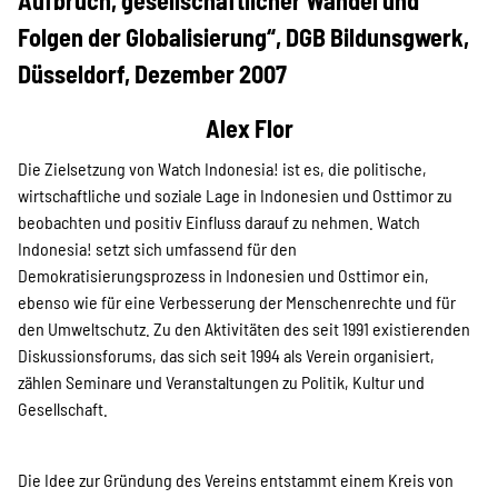
Aufbruch, gesellschaftlicher Wandel und
Projekte
Folgen der Globalisierung“, DGB Bildunsgwerk,
Düsseldorf, Dezember 2007
Kampagne
Alex Flor
Die Zielsetzung von Watch Indonesia! ist es, die politische,
wirtschaftliche und soziale Lage in Indonesien und Osttimor zu
Stellenangebote
beobachten und positiv Einfluss darauf zu nehmen. Watch
Indonesia! setzt sich umfassend für den
Demokratisierungsprozess in Indonesien und Osttimor ein,
ebenso wie für eine Verbesserung der Menschenrechte und für
Werde Mitglied
den Umweltschutz. Zu den Aktivitäten des seit 1991 existierenden
Diskussionsforums, das sich seit 1994 als Verein organisiert,
zählen Seminare und Veranstaltungen zu Politik, Kultur und
Newsletter abonnieren
Gesellschaft.
Die Idee zur Gründung des Vereins entstammt einem Kreis von