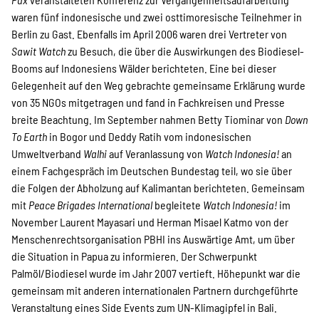
waren fünf indonesische und zwei osttimoresische Teilnehmer in
Suche
Berlin zu Gast. Ebenfalls im April 2006 waren drei Vertreter von
Sawit Watch
zu Besuch, die über die Auswirkungen des Biodiesel-
Booms auf Indonesiens Wälder berichteten. Eine bei dieser
Gelegenheit auf den Weg gebrachte gemeinsame Erklärung wurde
von 35 NGOs mitgetragen und fand in Fachkreisen und Presse
breite Beachtung. Im September nahmen Betty Tiominar von
Down
To Earth
in Bogor und Deddy Ratih vom indonesischen
Umweltverband
Walhi
auf Veranlassung von
Watch Indonesia!
an
einem Fachgespräch im Deutschen Bundestag teil, wo sie über
die Folgen der Abholzung auf Kalimantan berichteten. Gemeinsam
mit
Peace Brigades International
begleitete
Watch Indonesia!
im
November Laurent Mayasari und Herman Misael Katmo von der
Menschenrechtsorganisation PBHI ins Auswärtige Amt, um über
die Situation in Papua zu informieren. Der Schwerpunkt
Palmöl/Biodiesel wurde im Jahr 2007 vertieft. Höhepunkt war die
gemeinsam mit anderen internationalen Partnern durchgeführte
Veranstaltung eines Side Events zum UN-Klimagipfel in Bali.