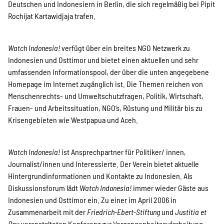
SPENDEN
Deutschen und Indonesiern in Berlin, die sich regelmäßig bei Pipit
Rochijat Kartawidjaja trafen.
Über uns
Watch Indonesia!
verfügt über ein breites NGO Netzwerk zu
Indonesien und Osttimor und bietet einen aktuellen und sehr
umfassenden Informationspool, der über die unten angegebene
Transparenz
Homepage im Internet zugänglich ist. Die Themen reichen von
Menschenrechts- und Umweltschutzfragen, Politik, Wirtschaft,
Frauen- und Arbeitssituation, NGO‘s, Rüstung und Militär bis zu
Kontakt
Krisengebieten wie Westpapua und Aceh.
Watch Indonesia!
ist Ansprechpartner für Politiker/ innen,
english
Journalist/innen und Interessierte. Der Verein bietet aktuelle
Hintergrundinformationen und Kontakte zu Indonesien. Als
Diskussionsforum lädt
Watch Indonesia!
immer wieder Gäste aus
Indonesian
Indonesien und Osttimor ein. Zu einer im April 2006 in
Zusammenarbeit mit der
Friedrich-Ebert-Stiftung
und
Justitia et
Pax
veranstalteten Konferenz zur Vergangenheitsaufarbeitung