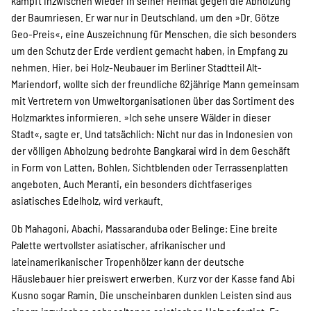
SPENDEN
kämpft inzwischen wieder in seiner Heimat gegen die Abholzung
der Baumriesen. Er war nur in Deutschland, um den »Dr. Götze
Geo-Preis«, eine Auszeichnung für Menschen, die sich besonders
um den Schutz der Erde verdient gemacht haben, in Empfang zu
Über uns
nehmen. Hier, bei Holz-Neubauer im Berliner Stadtteil Alt-
Mariendorf, wollte sich der freundliche 62jährige Mann gemeinsam
mit Vertretern von Umweltorganisationen über das Sortiment des
Transparenz
Holzmarktes informieren. »Ich sehe unsere Wälder in dieser
Stadt«, sagte er. Und tatsächlich: Nicht nur das in Indonesien von
der völligen Abholzung bedrohte Bangkarai wird in dem Geschäft
Kontakt
in Form von Latten, Bohlen, Sichtblenden oder Terrassenplatten
angeboten. Auch Meranti, ein besonders dichtfaseriges
asiatisches Edelholz, wird verkauft.
english
Ob Mahagoni, Abachi, Massaranduba oder Belinge: Eine breite
Palette wertvollster asiatischer, afrikanischer und
lateinamerikanischer Tropenhölzer kann der deutsche
Indonesian
Häuslebauer hier preiswert erwerben. Kurz vor der Kasse fand Abi
Kusno sogar Ramin. Die unscheinbaren dunklen Leisten sind aus