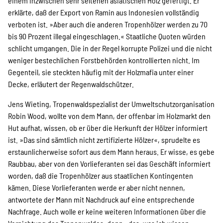
einem inzwischen sehr seltenen asiatischen Holz gefertigt. Er
erklärte, daß der Export von Ramin aus Indonesien vollständig
Suche
verboten ist. »Aber auch die anderen Tropenhölzer werden zu 70
bis 90 Prozent illegal eingeschlagen.« Staatliche Quoten würden
schlicht umgangen. Die in der Regel korrupte Polizei und die nicht
weniger bestechlichen Forstbehörden kontrollierten nicht. Im
Gegenteil, sie steckten häufig mit der Holzmafia unter einer
Decke, erläutert der Regenwaldschützer.
Jens Wieting, Tropenwaldspezialist der Umweltschutzorganisation
Robin Wood, wollte von dem Mann, der offenbar im Holzmarkt den
Hut aufhat, wissen, ob er über die Herkunft der Hölzer informiert
ist. »Das sind sämtlich nicht zertifizierte Hölzer«, sprudelte es
erstaunlicherweise sofort aus dem Mann heraus. Er wisse, es gebe
Raubbau, aber von den Vorlieferanten sei das Geschäft informiert
worden, daß die Tropenhölzer aus staatlichen Kontingenten
kämen. Diese Vorlieferanten werde er aber nicht nennen,
antwortete der Mann mit Nachdruck auf eine entsprechende
Nachfrage. Auch wolle er keine weiteren Informationen über die