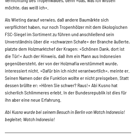
Vernichtung des Tropenwaldes, denn »das, was ich wissen
möchte, das weiß ich«.
Als Wieting darauf verwies, daß andere Baumärkte sich
verpflichtet haben, nur noch Tropenhölzer mit dem ökologischen
FSC-Siegel im Sortiment zu führen und anschließend sein
Unverständnis über die »schwarzen Schafe« der Branche äußerte,
platzte dem Holzmarktchef der Kragen: »Schönen Dank, dort ist
die Tür!« Auch der Hinweis, daß ihm ein Mann aus Indonesien
gegenübersteht, der von der Holzmafia verstümmelt wurde,
interessiert nicht. »Dafür bin ich nicht verantwortlich«, meinte er.
Seinen Namen oder die Funktion wollte er nicht preisgeben. Statt
dessen brüllte er: »Hören Sie schwer? Raus!« Abi Kusno hat
sicherlich Schlimmeres erlebt. In der Bundesrepublik ist dies für
ihn aber eine neue Erfahrung.
Abi Kusno wurde bei seinem Besuch in Berlin von Watch Indonesia!
begleitet; Watch Indonesia!