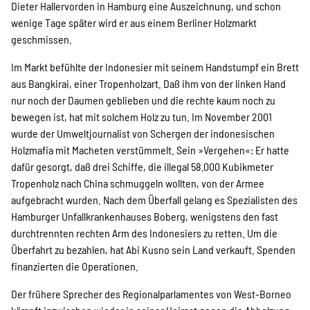
Projekte
Dieter Hallervorden in Hamburg eine Auszeichnung, und schon
wenige Tage später wird er aus einem Berliner Holzmarkt
geschmissen.
Kampagne
Im Markt befühlte der Indonesier mit seinem Handstumpf ein Brett
aus Bangkirai, einer Tropenholzart. Daß ihm von der linken Hand
nur noch der Daumen geblieben und die rechte kaum noch zu
bewegen ist, hat mit solchem Holz zu tun. Im November 2001
Stellenangebote
wurde der Umweltjournalist von Schergen der indonesischen
Holzmafia mit Macheten verstümmelt. Sein »Vergehen«: Er hatte
dafür gesorgt, daß drei Schiffe, die illegal 58.000 Kubikmeter
Tropenholz nach China schmuggeln wollten, von der Armee
Werde Mitglied
aufgebracht wurden. Nach dem Überfall gelang es Spezialisten des
Hamburger Unfallkrankenhauses Boberg, wenigstens den fast
durchtrennten rechten Arm des Indonesiers zu retten. Um die
Überfahrt zu bezahlen, hat Abi Kusno sein Land verkauft. Spenden
Newsletter abonnieren
finanzierten die Operationen.
Der frühere Sprecher des Regionalparlamentes von West-Borneo