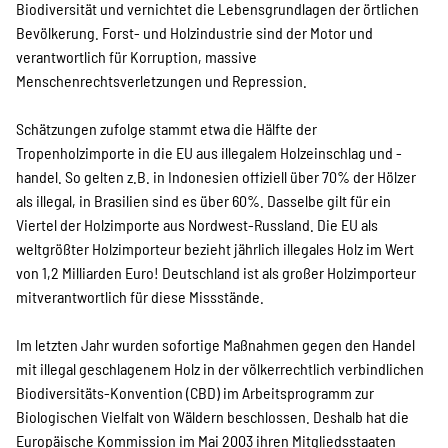
SPENDEN
Biodiversität und vernichtet die Lebensgrundlagen der örtlichen
Bevölkerung. Forst- und Holzindustrie sind der Motor und
verantwortlich für Korruption, massive
Über uns
Menschenrechtsverletzungen und Repression.
Schätzungen zufolge stammt etwa die Hälfte der
Tropenholzimporte in die EU aus illegalem Holzeinschlag und -
Transparenz
handel. So gelten z.B. in Indonesien offiziell über 70% der Hölzer
als illegal, in Brasilien sind es über 60%. Dasselbe gilt für ein
Viertel der Holzimporte aus Nordwest-Russland. Die EU als
Kontakt
weltgrößter Holzimporteur bezieht jährlich illegales Holz im Wert
von 1,2 Milliarden Euro! Deutschland ist als großer Holzimporteur
mitverantwortlich für diese Missstände.
english
Im letzten Jahr wurden sofortige Maßnahmen gegen den Handel
mit illegal geschlagenem Holz in der völkerrechtlich verbindlichen
Biodiversitäts-Konvention (CBD) im Arbeitsprogramm zur
Indonesian
Biologischen Vielfalt von Wäldern beschlossen. Deshalb hat die
Europäische Kommission im Mai 2003 ihren Mitgliedsstaaten