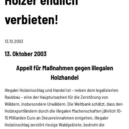
Projekte
verbieten!
Kampagne
13.10.2003
13. Oktober 2003
Stellenangebote
Appell für Maßnahmen gegen illegalen
Holzhandel
Werde Mitglied
Illegaler Holzeinschlag und Handel ist – neben dem legalisierten
Raubbau – eine der Hauptursachen für die Zerstörung von
Wäldern, insbesondere Urwäldern. Die Weltbank schätzt, dass den
Newsletter abonnieren
Holzexportländern durch die illegalen Machenschaften jährlich 10-
15 Milliarden Euro an Steuereinnahmen entgehen. Illegaler
Holzeinschlag zerstört riesige Waldgebiete, bedroht die