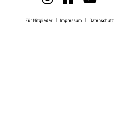
Projekte
Für Mitglieder
|
Impressum
|
Datenschutz
Kampagne
Stellenangebote
Werde Mitglied
Newsletter abonnieren