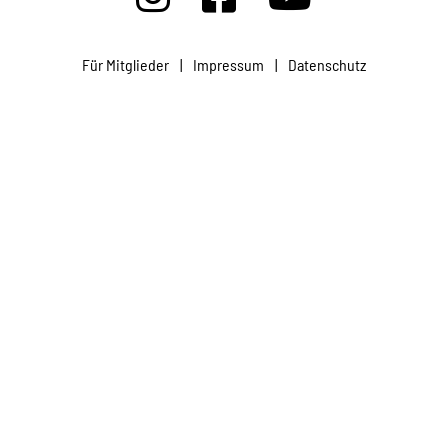
Projekte
Für Mitglieder
|
Impressum
|
Datenschutz
Kampagne
Stellenangebote
Werde Mitglied
Newsletter abonnieren