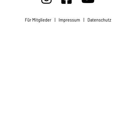
Projekte
Für Mitglieder
|
Impressum
|
Datenschutz
Kampagne
Stellenangebote
Werde Mitglied
Newsletter abonnieren