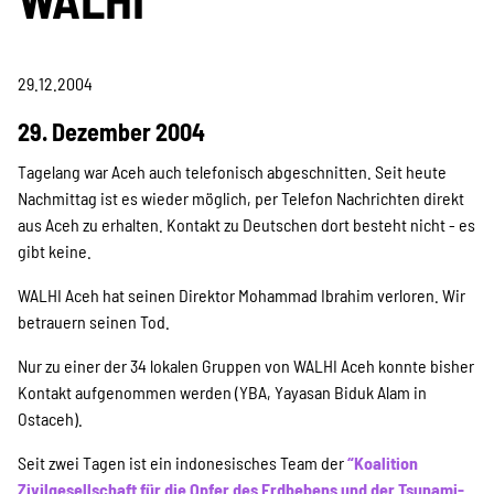
Projekte
29.12.2004
Kampagne
29. Dezember 2004
Tagelang war Aceh auch telefonisch abgeschnitten. Seit heute
Nachmittag ist es wieder möglich, per Telefon Nachrichten direkt
Stellenangebote
aus Aceh zu erhalten. Kontakt zu Deutschen dort besteht nicht - es
gibt keine.
WALHI Aceh hat seinen Direktor Mohammad Ibrahim verloren. Wir
Werde Mitglied
betrauern seinen Tod.
Nur zu einer der 34 lokalen Gruppen von WALHI Aceh konnte bisher
Kontakt aufgenommen werden (YBA, Yayasan Biduk Alam in
Newsletter abonnieren
Ostaceh).
Seit zwei Tagen ist ein indonesisches Team der
“Koalition
Zivilgesellschaft für die Opfer des Erdbebens und der Tsunami-