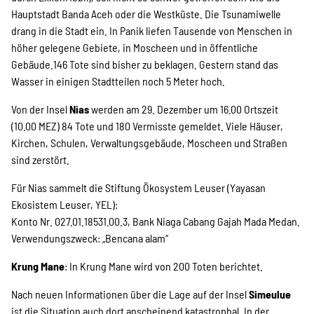
Hauptstadt Banda Aceh oder die Westküste. Die Tsunamiwelle
drang in die Stadt ein. In Panik liefen Tausende von Menschen in
höher gelegene Gebiete, in Moscheen und in öffentliche
Gebäude.146 Tote sind bisher zu beklagen. Gestern stand das
Wasser in einigen Stadtteilen noch 5 Meter hoch.
Von der Insel
Nias
werden am 29. Dezember um 16.00 Ortszeit
(10.00 MEZ) 84 Tote und 180 Vermisste gemeldet. Viele Häuser,
Kirchen, Schulen, Verwaltungsgebäude, Moscheen und Straßen
sind zerstört.
Für Nias sammelt die Stiftung Ökosystem Leuser (Yayasan
Ekosistem Leuser, YEL):
Konto Nr. 027.01.18531.00.3, Bank Niaga Cabang Gajah Mada Medan.
Verwendungszweck: „Bencana alam“
Krung Mane
: In Krung Mane wird von 200 Toten berichtet.
Nach neuen Informationen über die Lage auf der Insel
Simeulue
ist die Situation auch dort anscheinend katastrophal. In der