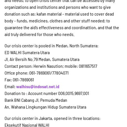
and needs; to open crisis center that can be accessed by many
organizations and institutions and persons who want to give
donation such as: kafan material - material used to cover dead
body - funds, medicines, clothes and other stuff needed; to
guarantee the aid’s effectiveness and coordinattion, and that the
aid truly delivered for those who needs.
Our crisis center is pooled in Medan, North Sumatera:
ED WALHI Sumatera Utara
Jl. Air Bersih No.79 Medan, Sumatera Utara
Contact person: Herwin Nasution; mobile: 0811657517
Office phone: 061-7869061/77804071
Fax: 061-7869061
Email:
walhisu@indosat.net.id
Donation to : Account number 006.0015.9697.001
Bank BNI Cabang Jl. Pemuda Medan
An. Wahana Lingkungan Hidup Sumatera Utara
Our crisis center in Jakarta, opened in three locations:
Eksekutif Nasional WALHI