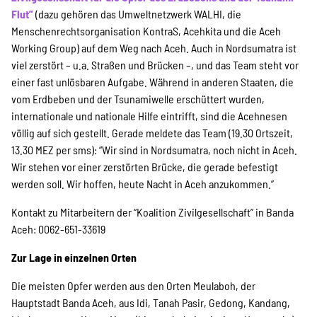
SPENDEN
Flut”
(dazu gehören das Umweltnetzwerk WALHI, die
Menschenrechtsorganisation KontraS, Acehkita und die Aceh
Working Group) auf dem Weg nach Aceh. Auch in Nordsumatra ist
Über uns
viel zerstört – u.a. Straßen und Brücken –, und das Team steht vor
einer fast unlösbaren Aufgabe. Während in anderen Staaten, die
vom Erdbeben und der Tsunamiwelle erschüttert wurden,
Transparenz
internationale und nationale Hilfe eintrifft, sind die Acehnesen
völlig auf sich gestellt. Gerade meldete das Team (19.30 Ortszeit,
13.30 MEZ per sms): “Wir sind in Nordsumatra, noch nicht in Aceh.
Kontakt
Wir stehen vor einer zerstörten Brücke, die gerade befestigt
werden soll. Wir hoffen, heute Nacht in Aceh anzukommen.”
Kontakt zu Mitarbeitern der “Koalition Zivilgesellschaft” in Banda
english
Aceh: 0062-651-33619
Zur Lage in einzelnen Orten
Indonesian
Die meisten Opfer werden aus den Orten Meulaboh, der
Hauptstadt Banda Aceh, aus Idi, Tanah Pasir, Gedong, Kandang,