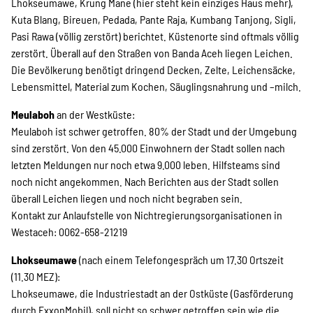
Lhokseumawe, Krung Mane (hier steht kein einziges Haus mehr),
Suche
Kuta Blang, Bireuen, Pedada, Pante Raja, Kumbang Tanjong, Sigli,
Pasi Rawa (völlig zerstört) berichtet. Küstenorte sind oftmals völlig
zerstört. Überall auf den Straßen von Banda Aceh liegen Leichen.
Die Bevölkerung benötigt dringend Decken, Zelte, Leichensäcke,
Lebensmittel, Material zum Kochen, Säuglingsnahrung und –milch.
Meulaboh
an der Westküste:
Meulaboh ist schwer getroffen. 80% der Stadt und der Umgebung
sind zerstört. Von den 45.000 Einwohnern der Stadt sollen nach
letzten Meldungen nur noch etwa 9.000 leben. Hilfsteams sind
noch nicht angekommen. Nach Berichten aus der Stadt sollen
überall Leichen liegen und noch nicht begraben sein.
Kontakt zur Anlaufstelle von Nichtregierungsorganisationen in
Westaceh: 0062-658-21219
Lhokseumawe
(nach einem Telefongespräch um 17.30 Ortszeit
(11.30 MEZ):
Lhokseumawe, die Industriestadt an der Ostküste (Gasförderung
durch ExxonMobil), soll nicht so schwer getroffen sein wie die