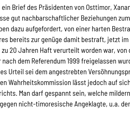
 ein Brief des Präsidenten von Osttimor, Xana
esse gut nachbarschaftlicher Beziehungen zu
iben dazu aufgefordert, von einer harten Best
es bereits zur genüge damit bestraft, jetzt im 
n zu 20 Jahren Haft verurteilt worden war, von
er nach dem Referendum 1999 freigelassen wurd
tes Urteil sei dem angestrebten Versöhnungspro
n Wahrheitskommission lässt jedoch auf sich 
richts. Man darf gespannt sein, welche milder
gegen nicht-timoresische Angeklagte, u.a. de