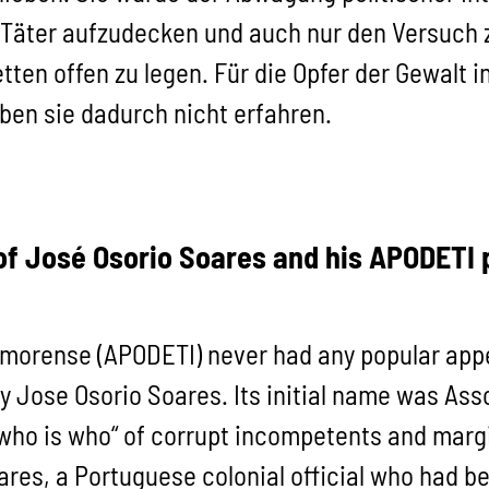
Täter aufzudecken und auch nur den Versuch z
en offen zu legen. Für die Opfer der Gewalt in 
aben sie dadurch nicht erfahren.
f José Osorio Soares and his APODETI pa
morense (APODETI) never had any popular app
 Jose Osorio Soares. Its initial name was Ass
„who is who“ of corrupt incompetents and margin
es, a Portuguese colonial official who had be