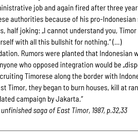
ministrative job and again fired after three ye
se authorities because of his pro-Indonesian
us, half joking: „I cannot understand you, Timo
self with all this bullshit for nothing.“ (…)
idation. Rumors were planted that Indonesian 
anyone who opposed integration would be „disp
cruiting Timorese along the border with Indone
st Timor, they began to burn houses, kill at r
ulated campaign by Jakarta.“
nfinished saga of East Timor, 1987, p.32,33