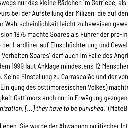
swegs nur das kleine Rädchen im Getriebe, als 
urs bei der Aufstellung der Milizen, die auf d
ßer Wahrscheinlichkeit leicht zu beweisen gew
vasion 1975 machte Soares als Führer der pro-
 der Hardliner auf Einschüchterung und Gewalt
s Verhalten Soares´ darf auch im Falle des Ang
 dem 1999 laut Anklage mindestens 12 Mensche
. Seine Einstellung zu Carrascalão und der von
nigung des osttimoresischen Volkes) machte 
keit Osttimors auch nur in Erwägung gezogen 
ization, [...] they have to be punished."
(MateBE
blieben. Sie wurde der Abwägung politischer In