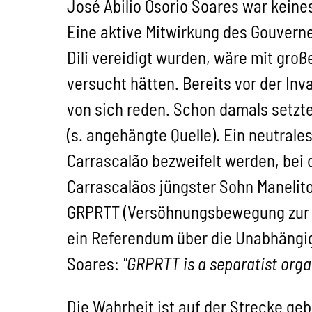
José Abilio Osorio Soares war keine
Eine aktive Mitwirkung des Gouverne
Dili vereidigt wurden, wäre mit gro
versucht hätten. Bereits vor der In
von sich reden. Schon damals setzte
(s. angehängte Quelle). Ein neutrale
Carrascalão bezweifelt werden, bei
Carrascalãos jüngster Sohn Manelito
GRPRTT (Versöhnungsbewegung zur Ei
ein Referendum über die Unabhängig
Soares:
"GRPRTT is a separatist organ
Die Wahrheit ist auf der Strecke ge