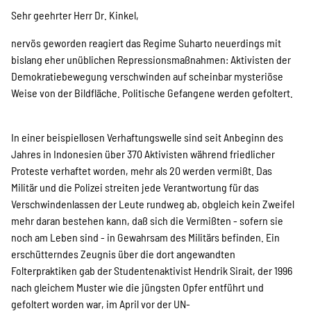
Projekte
Sehr geehrter Herr Dr. Kinkel,
nervös geworden reagiert das Regime Suharto neuerdings mit
bislang eher unüblichen Repressionsmaßnahmen: Aktivisten der
Kampagne
Demokratiebewegung verschwinden auf scheinbar mysteriöse
Weise von der Bildfläche. Politische Gefangene werden gefoltert.
Stellenangebote
In einer beispiellosen Verhaftungswelle sind seit Anbeginn des
Jahres in Indonesien über 370 Aktivisten während friedlicher
Proteste verhaftet worden, mehr als 20 werden vermißt. Das
Militär und die Polizei streiten jede Verantwortung für das
Werde Mitglied
Verschwindenlassen der Leute rundweg ab, obgleich kein Zweifel
mehr daran bestehen kann, daß sich die Vermißten - sofern sie
noch am Leben sind - in Gewahrsam des Militärs befinden. Ein
Newsletter abonnieren
erschütterndes Zeugnis über die dort angewandten
Folterpraktiken gab der Studentenaktivist Hendrik Sirait, der 1996
nach gleichem Muster wie die jüngsten Opfer entführt und
gefoltert worden war, im April vor der UN-