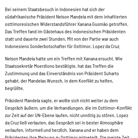
Projekte
Bei seinem Staatsbesuch in Indonesien hat sich der
südafrikanische Präsident Nelson Mandela mit dem inhaftierten
osttimoresischen Widerstandsführer Xanana Gusmão getroffen.
Kampagne
Das Treffen fand im Gästehaus des indonesischen Präsidenten
statt und dauerte zwei Stunden. Mit von der Partie war auch
Indonesiens Sonderbotschafter für Osttimor, Lopez da Cruz.
Stellenangebote
Nelson Mandela hatte um ein Treffen mit Xanana ersucht. Wie
Staatssekretär Moerdiono bestätigte, hat das Treffen die
Zustimmung und das Einverständnis von Präsident Suharto
gehabt, der Mandelas Wunsch, in dem Konflikt zu helfen,
Werde Mitglied
begrüßte.
Präsident Mandela sagte, er wollte sich nicht weiter zu dem
Gespräch äußern, um die Verhandlungen, die im Osttimor-Konflikt
Newsletter abonnieren
zur Zeit auf der UN-Ebene laufen, nicht unnötig zu stören. Lopez
da Cruz ließ verlauten, das Gespräch sei in bester Atmosphäre
verlaufen, informell und herzlich. Xanana und er haben dem
Präsidenten ihre Meinung zu Osttimor mitgeteilt. Die meiste Zeit