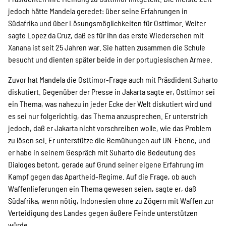
SPENDEN
jedoch hätte Mandela geredet: über seine Erfahrungen in
Südafrika und über Lösungsmöglichkeiten für Osttimor. Weiter
sagte Lopez da Cruz, daß es für ihn das erste Wiedersehen mit
Über uns
Xanana ist seit 25 Jahren war. Sie hatten zusammen die Schule
besucht und dienten später beide in der portugiesischen Armee.
Transparenz
Zuvor hat Mandela die Osttimor-Frage auch mit Präsdident Suharto
diskutiert. Gegenüber der Presse in Jakarta sagte er, Osttimor sei
ein Thema, was nahezu in jeder Ecke der Welt diskutiert wird und
es sei nur folgerichtig, das Thema anzusprechen. Er unterstrich
Kontakt
jedoch, daß er Jakarta nicht vorschreiben wolle, wie das Problem
zu lösen sei. Er unterstütze die Bemühungen auf UN-Ebene, und
er habe in seinem Gespräch mit Suharto die Bedeutung des
english
Dialoges betont, gerade auf Grund seiner eigene Erfahrung im
Kampf gegen das Apartheid-Regime. Auf die Frage, ob auch
Waffenlieferungen ein Thema gewesen seien, sagte er, daß
Indonesian
Südafrika, wenn nötig, Indonesien ohne zu Zögern mit Waffen zur
Verteidigung des Landes gegen äußere Feinde unterstützen
würde.