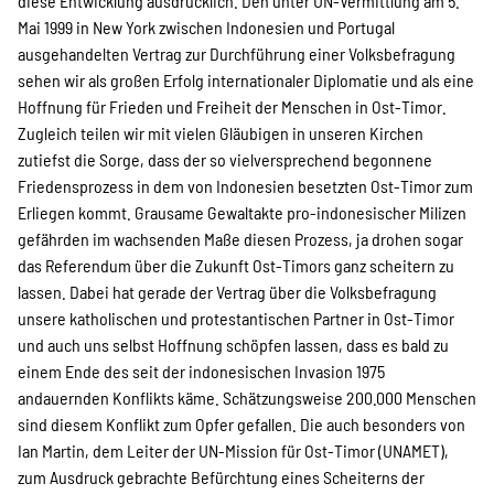
SPENDEN
diese Entwicklung ausdrücklich. Den unter UN-Vermittlung am 5.
Mai 1999 in New York zwischen Indonesien und Portugal
ausgehandelten Vertrag zur Durchführung einer Volksbefragung
sehen wir als großen Erfolg internationaler Diplomatie und als eine
Über uns
Hoffnung für Frieden und Freiheit der Menschen in Ost-Timor.
Zugleich teilen wir mit vielen Gläubigen in unseren Kirchen
zutiefst die Sorge, dass der so vielversprechend begonnene
Transparenz
Friedensprozess in dem von Indonesien besetzten Ost-Timor zum
Erliegen kommt. Grausame Gewaltakte pro-indonesischer Milizen
gefährden im wachsenden Maße diesen Prozess, ja drohen sogar
Kontakt
das Referendum über die Zukunft Ost-Timors ganz scheitern zu
lassen. Dabei hat gerade der Vertrag über die Volksbefragung
unsere katholischen und protestantischen Partner in Ost-Timor
und auch uns selbst Hoffnung schöpfen lassen, dass es bald zu
english
einem Ende des seit der indonesischen Invasion 1975
andauernden Konflikts käme. Schätzungsweise 200.000 Menschen
sind diesem Konflikt zum Opfer gefallen. Die auch besonders von
Indonesian
Ian Martin, dem Leiter der UN-Mission für Ost-Timor (UNAMET),
zum Ausdruck gebrachte Befürchtung eines Scheiterns der