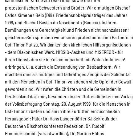
katholischen Kirche auf Ost-Timor sowie die ihrer
protestantischen Schwestern und Brüder. Wir ermutigen Bischof
Carlos Ximenes Belo (Dili), Friedensnobelpreisträger des Jahres
1996, und Bischof Basilio do Nascimento (Baucau), in ihren
Bemühungen um Gerechtigkeit und Frieden nicht nachzulassen;
gleichermaßen sprechen wir unseren protestantischen Partnern in
Ost-Timor Mut zu. Wir danken den kirchlichen Hilfsorganisationen
- dem Diakonischen Werk, MISSIO-Aachen und MISEREOR - für
ihren Dienst, den sie in Zusammenarbeit mit Watch Indonesia!
erbringen, u. a. durch die Entsendung von Beobachtern. Wir
erachten dies als mutiges und tatkräftiges Zeugnis der Solidarität
mit den Menschen in Ost-Timor, von denen viele Opfer der Gewalt
geworden sind. Wir rufen die Christen und die Gemeinden in
Deutschland dazu auf, besonders in den Gottesdiensten am Vortag
der Volksbefragung Sonntag, 29. August 1999, für die Menschen in
Ost-Timor zu beten und sie in ihre Fürbitten einzuschließen.
Herausgeber: Pater Dr. Hans Langendörfer SJ Sekretär der
Deutschen Bischofskonferenz Redaktion: Dr. Rudolf
Hammerschmidt (verantwortlich); Dr. Martina Höhns