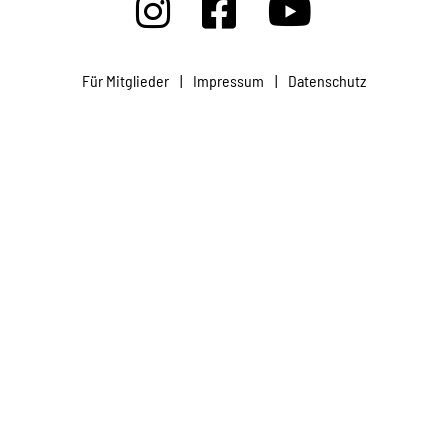
Projekte
Für Mitglieder
|
Impressum
|
Datenschutz
Kampagne
Stellenangebote
Werde Mitglied
Newsletter abonnieren