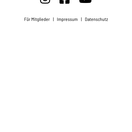
Projekte
Für Mitglieder
|
Impressum
|
Datenschutz
Kampagne
Stellenangebote
Werde Mitglied
Newsletter abonnieren