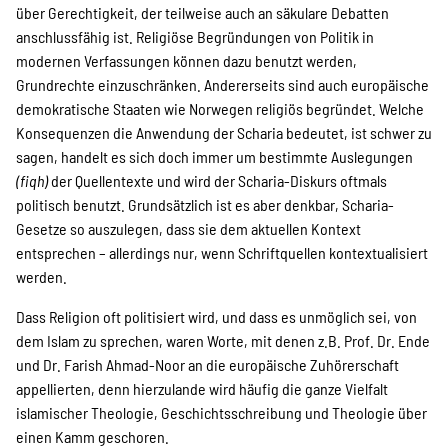
SPENDEN
über Gerechtigkeit, der teilweise auch an säkulare Debatten
anschlussfähig ist. Religiöse Begründungen von Politik in
modernen Verfassungen können dazu benutzt werden,
Über uns
Grundrechte einzuschränken. Andererseits sind auch europäische
demokratische Staaten wie Norwegen religiös begründet. Welche
Konsequenzen die Anwendung der Scharia bedeutet, ist schwer zu
Transparenz
sagen, handelt es sich doch immer um bestimmte Auslegungen
(fiqh)
der Quellentexte und wird der Scharia-Diskurs oftmals
politisch benutzt. Grundsätzlich ist es aber denkbar, Scharia-
Gesetze so auszulegen, dass sie dem aktuellen Kontext
Kontakt
entsprechen – allerdings nur, wenn Schriftquellen kontextualisiert
werden.
english
Dass Religion oft politisiert wird, und dass es unmöglich sei, von
dem Islam zu sprechen, waren Worte, mit denen z.B. Prof. Dr. Ende
und Dr. Farish Ahmad-Noor an die europäische Zuhörerschaft
appellierten, denn hierzulande wird häufig die ganze Vielfalt
Indonesian
islamischer Theologie, Geschichtsschreibung und Theologie über
einen Kamm geschoren.