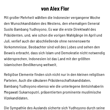
Projekte
von Alex Flor
Mit großer Mehrheit wählten die Indonesier vergangene Woche
Kampagne
den Wunschkandidaten des Westens, den ehemaligen General
Susilo Bambang Yudhoyono. Es war die erste Direktwahl des
Präsidenten, und, wie schon die vorigen Wahlgänge im April und
Juli, verlief auch der abschließende ohne nennenswerte
Stellenangebote
Vorkommnisse. Beobachter sind voll des Lobes und sehen den
Beweis erbracht, dass sich Islam und Demokratie nicht notwendig
widersprechen. Indonesien ist das Land mit der größten
islamischen Bevölkerung weltweit.
Werde Mitglied
Religiöse Elemente finden sich nicht nur in den kleinen religiösen
Parteien. Auch die säkularen Präsidenschaftskandidaten,
Bambang Yudhoyono ebenso wie die unterlegene Amtsinhaberin
Newsletter abonnieren
Megawati Sukarnoputri, präsentierten prominente muslimische
Vizekandidaten.
Die Sympathie des Auslands sicherte sich Yudhoyono durch seine