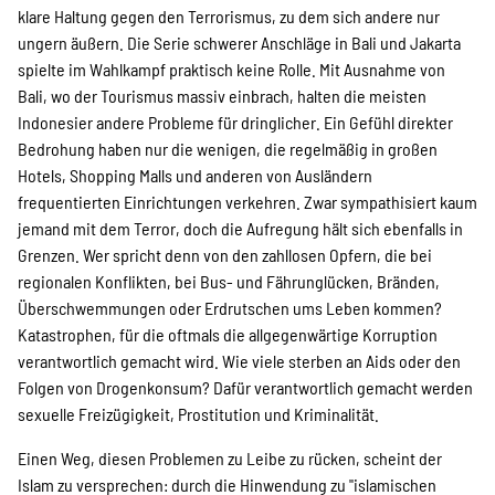
SPENDEN
klare Haltung gegen den Terrorismus, zu dem sich andere nur
ungern äußern. Die Serie schwerer Anschläge in Bali und Jakarta
spielte im Wahlkampf praktisch keine Rolle. Mit Ausnahme von
Über uns
Bali, wo der Tourismus massiv einbrach, halten die meisten
Indonesier andere Probleme für dringlicher. Ein Gefühl direkter
Bedrohung haben nur die wenigen, die regelmäßig in großen
Transparenz
Hotels, Shopping Malls und anderen von Ausländern
frequentierten Einrichtungen verkehren. Zwar sympathisiert kaum
jemand mit dem Terror, doch die Aufregung hält sich ebenfalls in
Grenzen. Wer spricht denn von den zahllosen Opfern, die bei
Kontakt
regionalen Konflikten, bei Bus- und Fährunglücken, Bränden,
Überschwemmungen oder Erdrutschen ums Leben kommen?
Katastrophen, für die oftmals die allgegenwärtige Korruption
english
verantwortlich gemacht wird. Wie viele sterben an Aids oder den
Folgen von Drogenkonsum? Dafür verantwortlich gemacht werden
sexuelle Freizügigkeit, Prostitution und Kriminalität.
Indonesian
Einen Weg, diesen Problemen zu Leibe zu rücken, scheint der
Islam zu versprechen: durch die Hinwendung zu "islamischen