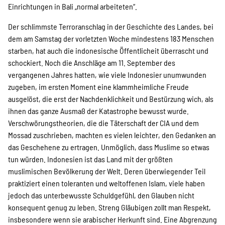
SPENDEN
Einrichtungen in Bali „normal arbeiteten“.
Der schlimmste Terroranschlag in der Geschichte des Landes, bei
Über uns
dem am Samstag der vorletzten Woche mindestens 183 Menschen
starben, hat auch die indonesische Öffentlicheit überrascht und
schockiert. Noch die Anschläge am 11. September des
vergangenen Jahres hatten, wie viele Indonesier unumwunden
Transparenz
zugeben, im ersten Moment eine klammheimliche Freude
ausgelöst, die erst der Nachdenklichkeit und Bestürzung wich, als
ihnen das ganze Ausmaß der Katastrophe bewusst wurde.
Kontakt
Verschwörungstheorien, die die Täterschaft der CIA und dem
Mossad zuschrieben, machten es vielen leichter, den Gedanken an
das Geschehene zu ertragen. Unmöglich, dass Muslime so etwas
english
tun würden. Indonesien ist das Land mit der größten
muslimischen Bevölkerung der Welt. Deren überwiegender Teil
praktiziert einen toleranten und weltoffenen Islam, viele haben
jedoch das unterbewusste Schuldgefühl, den Glauben nicht
Indonesian
konsequent genug zu leben. Streng Gläubigen zollt man Respekt,
insbesondere wenn sie arabischer Herkunft sind. Eine Abgrenzung