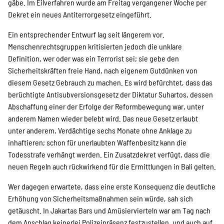
gäbe. Im Eilverfahren wurde am Freitag vergangener Woche per
Dekret ein neues Antiterrorgesetz eingeführt.
Ein entsprechender Entwurf lag seit längerem vor.
Menschenrechtsgruppen kritisierten jedoch die unklare
Definition, wer oder was ein Terrorist sei; sie gebe den
Sicherheitskräften freie Hand, nach eigenem Gutdünken von
diesem Gesetz Gebrauch zu machen. Es wird befürchtet, dass das
berüchtigte Antisubversionsgesetz der Diktatur Suhartos, dessen
Abschaffung einer der Erfolge der Reformbewegung war, unter
anderem Namen wieder belebt wird. Das neue Gesetz erlaubt
unter anderem, Verdächtige sechs Monate ohne Anklage zu
inhaftieren; schon für unerlaubten Waffenbesitz kann die
Todesstrafe verhängt werden. Ein Zusatzdekret verfügt, dass die
neuen Regeln auch rückwirkend für die Ermittlungen in Bali gelten.
Wer dagegen erwartete, dass eine erste Konsequenz die deutliche
Erhöhung von Sicherheitsmaßnahmen sein würde, sah sich
getäuscht. In Jakartas Bars und Amüsiervierteln war am Tag nach
dem Anschlag keinerlei Polizeipräsenz festzustellen, und auch auf