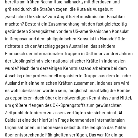
bereits am frühen Nachmittag halbnackt, mit Bierdosen und
grölend durch die Straßen zogen, die Kuta als Ausgeburt
„westlicher Dekadenz“ zum Angriffsziel muslimischer Fanatiker
machten? Besteht ein Zusammenhang mit den fast gleichzeitig
gezündeten Sprengsätzen vor dem US-amerikanischen Konsulat
in Denpasar und dem philippinischen Konsulat in Manado? Oder
richtete sich der Anschlag gegen Australien, das seit dem
Einmarsch der internationalen Truppen in Osttimor vor drei Jahren
der Lieblingsfeind vieler nationalistischer Kräfte in Indonesien
wurde? Nach dem derzeitigen Kenntnisstand arbeitete bei dem
Anschlag eine professionell organisierte Gruppe aus dem In- oder
Ausland mit einheimischen Kräften zusammen. Indonesiern wird
es wohl überlassen worden sein, möglichst unauffällig die Bombe
zu deponieren, doch über die notwendigen Kenntnisse und Mittel,
um größere Mengen des C 4-Sprengstoffs zum gewünschten
Zeitpunkt detonieren zu lassen, verfügten sie sicher nicht. Al-
Qaida ist eine der hierfür in Frage kommenden internationalen
Organisationen, in Indonesien selbst dürfte lediglich das Militär
über entsprechende Fähigkeiten verfügen. Das war für einige