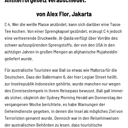
Projekte
von Alex Flor, Jakarta
C 4. Wer die weiße Masse anzündet, kann sich darüber eine Tasse
Kampagne
Tee kochen. Von einer Sprengkapsel gezündet, erzeugt C 4 jedoch
eine verheerende Druckwelle. Al-Qaida verfügt über Vorräte des
schwer aufzuspürenden Sprengstoffs, der von den USA in den
achtziger Jahren in großen Mengen an afghanische Mujaheddin
Stellenangebote
geliefert wurde.
Für australische Touristen war Bali so etwas wie Mallorca für die
Deutschen. Dass der Ballermann 6, der hier Legian Street heißt,
Werde Mitglied
zur Inselrepublik Indonesien gehörte, wurde manchen nur wegen
des Einreisestempels in ihrem Reisepass bewusst. Bali galt immer
als sicher, obgleich der Sydney Morning Herald am Donnerstag der
Newsletter abonnieren
vergangenen Woche berichtete, es habe Warnungen der
Geheimdienste gegeben, in denen die Insel als mögliches Ziel von
Terroristen genannt wurde. Dennoch war in den Reisehinweisen
der australischen Behörden zu lesen, dass touristische