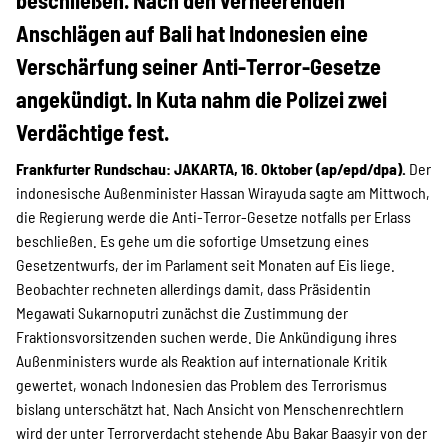
beschließen. Nach den verheerenden
Projekte
Anschlägen auf Bali hat Indonesien eine
Verschärfung seiner Anti-Terror-Gesetze
Kampagne
angekündigt. In Kuta nahm
die Polizei zwei
Verdächtige fest.
Frankfurter Rundschau: JAKARTA, 16. Oktober (ap/epd/dpa).
Der
Stellenangebote
indonesische Außenminister Hassan Wirayuda sagte am Mittwoch,
die Regierung werde die Anti-Terror-Gesetze notfalls per Erlass
beschließen. Es gehe um die sofortige Umsetzung eines
Gesetzentwurfs, der im Parlament seit Monaten auf Eis liege.
Werde Mitglied
Beobachter rechneten allerdings damit, dass Präsidentin
Megawati Sukarnoputri zunächst die Zustimmung der
Fraktionsvorsitzenden suchen werde. Die Ankündigung ihres
Außenministers wurde als Reaktion auf internationale Kritik
Newsletter abonnieren
gewertet, wonach Indonesien das Problem des Terrorismus
bislang unterschätzt hat. Nach Ansicht von Menschenrechtlern
wird der unter Terrorverdacht stehende Abu Bakar Baasyir von der