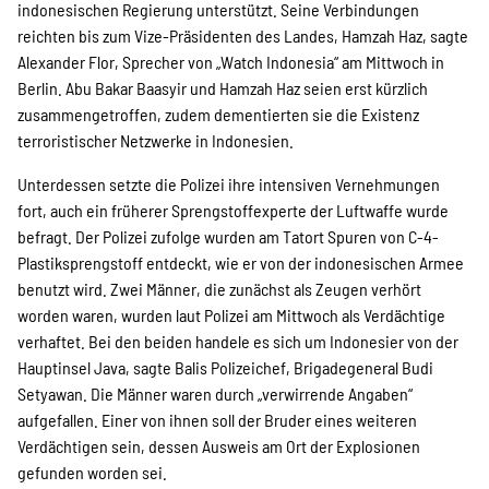
SPENDEN
indonesischen Regierung unterstützt. Seine Verbindungen
reichten bis zum Vize-Präsidenten des Landes, Hamzah Haz, sagte
Alexander Flor, Sprecher von „Watch Indonesia“ am Mittwoch in
Über uns
Berlin. Abu Bakar Baasyir und Hamzah Haz seien erst kürzlich
zusammengetroffen, zudem dementierten sie die Existenz
terroristischer Netzwerke in Indonesien.
Transparenz
Unterdessen setzte die Polizei ihre intensiven Vernehmungen
fort, auch ein früherer Sprengstoffexperte der Luftwaffe wurde
befragt. Der Polizei zufolge wurden am Tatort Spuren von C-4-
Kontakt
Plastiksprengstoff entdeckt, wie er von der indonesischen Armee
benutzt wird. Zwei Männer, die zunächst als Zeugen verhört
worden waren, wurden laut Polizei am Mittwoch als Verdächtige
verhaftet. Bei den beiden handele es sich um Indonesier von der
english
Hauptinsel Java, sagte Balis Polizeichef, Brigadegeneral Budi
Setyawan. Die Männer waren durch „verwirrende Angaben“
aufgefallen. Einer von ihnen soll der Bruder eines weiteren
Indonesian
Verdächtigen sein, dessen Ausweis am Ort der Explosionen
gefunden worden sei.