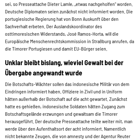
SPENDEN
sei, so Presseattache Dieter Lamle, „etwas nachgeholfen“ worden.
Deutsche Diplomaten seien zunächst nicht informiert worden. Die
portugiesische Regierung hat von Bonn Auskunft über den
Über uns
Sachverhalt erbeten. Der Auslandskoordinator des
osttimoresischen Widerstands, José Ramos-Horta, will die
Europäische Menschenrechtskommission in Straßburg anrufen, da
Transparenz
die Timorer Portugiesen und damit EU-Bürger seien.
Unklar bleibt bislang, wieviel Gewalt bei der
Übergabe angewandt wurde
Kontakt
Die Botschafts-Wächter sollen das indonesische Militär von dem
Eindringen informiert haben. Offiziere in Zivil und in Uniform
english
hätten außerhalb der Botschaft auf die acht gewartet. Zunächst
hatte es gehießen, indonesische Soldaten hätten Zugang zum
Botschaftsgelände erzwungen und gewaltsam die Timorer
herausgeführt. Der deutsche Presseattache teilte weiter mit, man
Indonesian
werde über den Aufenthaltsort der acht informiert. Namentlich
nicht bekannte Zeugen, die von amnesty und der Agentur Reuter