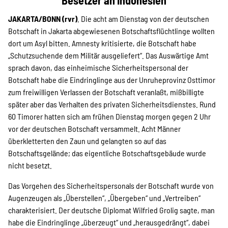
Besetzer an Indonesien
Projekte
JAKARTA/BONN (rvr)
. Die acht am Dienstag von der deutschen
Botschaft in Jakarta abgewiesenen Botschaftsflüchtlinge wollten
dort um Asyl bitten. Amnesty kritisierte, die Botschaft habe
Kampagne
„Schutzsuchende dem Militär ausgeliefert“. Das Auswärtige Amt
sprach davon, das einheimische Sicherheitspersonal der
Botschaft habe die Eindringlinge aus der Unruheprovinz Osttimor
zum freiwilligen Verlassen der Botschaft veranlaßt, mißbilligte
Stellenangebote
später aber das Verhalten des privaten Sicherheitsdienstes. Rund
60 Timorer hatten sich am frühen Dienstag morgen gegen 2 Uhr
vor der deutschen Botschaft versammelt. Acht Männer
überkletterten den Zaun und gelangten so auf das
Werde Mitglied
Botschaftsgelände; das eigentliche Botschaftsgebäude wurde
nicht besetzt.
Newsletter abonnieren
Das Vorgehen des Sicherheitspersonals der Botschaft wurde von
Augenzeugen als „Überstellen“, „Übergeben“ und „Vertreiben“
charakterisiert. Der deutsche Diplomat Wilfried Grolig sagte, man
habe die Eindringlinge „überzeugt“ und „herausgedrängt“, dabei