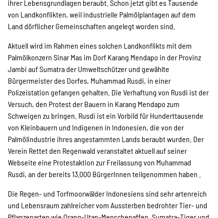
ihrer Lebensgrundlagen beraubt. Schon jetzt gibt es Tausende
von Landkonflikten, weil industrielle Palmölplantagen auf dem
Land dörflicher Gemeinschaften angelegt worden sind.
Aktuell wird im Rahmen eines solchen Landkonflikts mit dem
Palmölkonzern Sinar Mas im Dorf Karang Mendapo in der Provinz
Jambi auf Sumatra der Umweltschützer und gewählte
Bürgermeister des Dorfes, Muhammad Rusdi, in einer
Polizeistation gefangen gehalten. Die Verhaftung von Rusdi ist der
Versuch, den Protest der Bauern in Karang Mendapo zum
Schweigen zu bringen. Rusdi ist ein Vorbild für Hunderttausende
von Kleinbauern und Indigenen in Indonesien, die von der
Palmölindustrie ihres angestammten Lands beraubt wurden. Der
Verein Rettet den Regenwald veranstaltet aktuell auf seiner
Webseite eine Protestaktion zur Freilassung von Muhammad
Rusdi, an der bereits 13.000 BürgerInnen teilgenommen haben .
Die Regen- und Torfmoorwälder Indonesiens sind sehr artenreich
und Lebensraum zahlreicher vom Aussterben bedrohter Tier- und
Pflanzenarten wie Orang-Utan-Menschenaffen, Sumatra-Tiger und