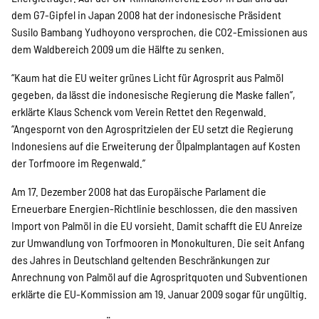
SPENDEN
dem G7-Gipfel in Japan 2008 hat der indonesische Präsident
Susilo Bambang Yudhoyono versprochen, die CO2-Emissionen aus
dem Waldbereich 2009 um die Hälfte zu senken.
Über uns
“Kaum hat die EU weiter grünes Licht für Agrosprit aus Palmöl
gegeben, da lässt die indonesische Regierung die Maske fallen”,
Transparenz
erklärte Klaus Schenck vom Verein Rettet den Regenwald.
“Angespornt von den Agrospritzielen der EU setzt die Regierung
Indonesiens auf die Erweiterung der Ölpalmplantagen auf Kosten
der Torfmoore im Regenwald.”
Kontakt
Am 17. Dezember 2008 hat das Europäische Parlament die
Erneuerbare Energien-Richtlinie beschlossen, die den massiven
english
Import von Palmöl in die EU vorsieht. Damit schafft die EU Anreize
zur Umwandlung von Torfmooren in Monokulturen. Die seit Anfang
des Jahres in Deutschland geltenden Beschränkungen zur
Anrechnung von Palmöl auf die Agrospritquoten und Subventionen
Indonesian
erklärte die EU-Kommission am 19. Januar 2009 sogar für ungültig.