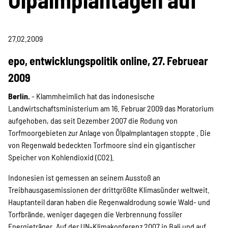
Projekte
27.02.2009
Kampagne
epo, entwicklungspolitik online, 27. Februear
2009
Stellenangebote
Berlin.
- Klammheimlich hat das indonesische
Landwirtschaftsministerium am 16. Februar 2009 das Moratorium
aufgehoben, das seit Dezember 2007 die Rodung von
Torfmoorgebieten zur Anlage von Ölpalmplantagen stoppte . Die
Werde Mitglied
von Regenwald bedeckten Torfmoore sind ein gigantischer
Speicher von Kohlendioxid (CO2).
Indonesien ist gemessen an seinem Ausstoß an
Newsletter abonnieren
Treibhausgasemissionen der drittgrößte Klimasünder weltweit.
Hauptanteil daran haben die Regenwaldrodung sowie Wald- und
Torfbrände, weniger dagegen die Verbrennung fossiler
Energieträger. Auf der UN-Klimakonferenz 2007 in Bali und auf