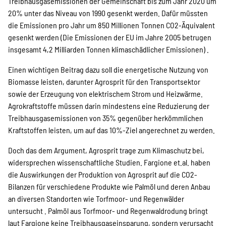
Treibhausgasemissionen der Gemeinschaft bis zum Jahr 2020 um
20% unter das Niveau von 1990 gesenkt werden. Dafür müssten
die Emissionen pro Jahr um 850 Millionen Tonnen CO2-Äquivalent
gesenkt werden (Die Emissionen der EU im Jahre 2005 betrugen
insgesamt 4,2 Milliarden Tonnen klimaschädlicher Emissionen) .
Einen wichtigen Beitrag dazu soll die energetische Nutzung von
Biomasse leisten, darunter Agrosprit für den Transportsektor
sowie der Erzeugung von elektrischem Strom und Heizwärme.
Agrokraftstoffe müssen darin mindestens eine Reduzierung der
Treibhausgasemissionen von 35% gegenüber herkömmlichen
Kraftstoffen leisten, um auf das 10%-Ziel angerechnet zu werden.
Doch das dem Argument, Agrosprit trage zum Klimaschutz bei,
widersprechen wissenschaftliche Studien. Fargione et.al. haben
die Auswirkungen der Produktion von Agrosprit auf die CO2-
Bilanzen für verschiedene Produkte wie Palmöl und deren Anbau
an diversen Standorten wie Torfmoor- und Regenwälder
untersucht . Palmöl aus Torfmoor- und Regenwaldrodung bringt
laut Fargione keine Treibhausgaseinsparung, sondern verursacht