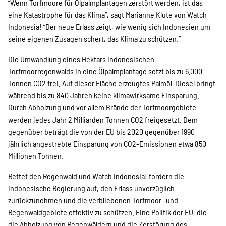
“Wenn Torfmoore für Ölpalmplantagen zerstört werden, ist das
Suche
eine Katastrophe für das Klima”, sagt Marianne Klute von Watch
Indonesia! “Der neue Erlass zeigt, wie wenig sich Indonesien um
seine eigenen Zusagen schert, das Klima zu schützen.”
Die Umwandlung eines Hektars indonesischen
Torfmoorregenwalds in eine Ölpalmplantage setzt bis zu 6.000
Tonnen CO2 frei. Auf dieser Fläche erzeugtes Palmöl-Diesel bringt
während bis zu 840 Jahren keine klimawirksame Einsparung.
Durch Abholzung und vor allem Brände der Torfmoorgebiete
werden jedes Jahr 2 Milliarden Tonnen CO2 freigesetzt. Dem
gegenüber beträgt die von der EU bis 2020 gegenüber 1990
jährlich angestrebte Einsparung von CO2-Emissionen etwa 850
Millionen Tonnen.
Rettet den Regenwald und Watch Indonesia! fordern die
indonesische Regierung auf, den Erlass unverzüglich
zurückzunehmen und die verbliebenen Torfmoor- und
Regenwaldgebiete effektiv zu schützen. Eine Politik der EU, die
die Abholzung von Regenwäldern und die Zerstörung des