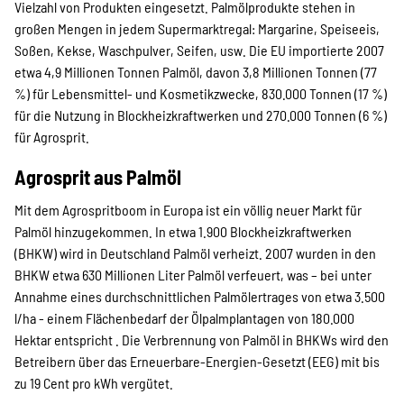
Vielzahl von Produkten eingesetzt. Palmölprodukte stehen in
großen Mengen in jedem Supermarktregal: Margarine, Speiseeis,
Soßen, Kekse, Waschpulver, Seifen, usw. Die EU importierte 2007
etwa 4,9 Millionen Tonnen Palmöl, davon 3,8 Millionen Tonnen (77
%) für Lebensmittel- und Kosmetikzwecke, 830.000 Tonnen (17 %)
für die Nutzung in Blockheizkraftwerken und 270.000 Tonnen (6 %)
für Agrosprit.
Agrosprit aus Palmöl
Mit dem Agrospritboom in Europa ist ein völlig neuer Markt für
Palmöl hinzugekommen. In etwa 1.900 Blockheizkraftwerken
(BHKW) wird in Deutschland Palmöl verheizt. 2007 wurden in den
BHKW etwa 630 Millionen Liter Palmöl verfeuert, was – bei unter
Annahme eines durchschnittlichen Palmölertrages von etwa 3.500
l/ha - einem Flächenbedarf der Ölpalmplantagen von 180.000
Hektar entspricht . Die Verbrennung von Palmöl in BHKWs wird den
Betreibern über das Erneuerbare-Energien-Gesetzt (EEG) mit bis
zu 19 Cent pro kWh vergütet.