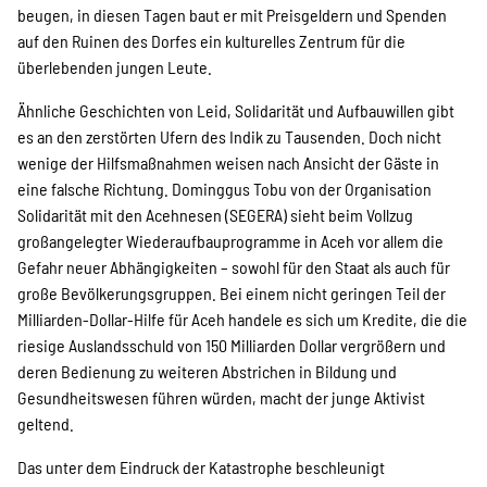
SPENDEN
beugen, in diesen Tagen baut er mit Preisgeldern und Spenden
auf den Ruinen des Dorfes ein kulturelles Zentrum für die
überlebenden jungen Leute.
Über uns
Ähnliche Geschichten von Leid, Solidarität und Aufbauwillen gibt
es an den zerstörten Ufern des Indik zu Tausenden. Doch nicht
wenige der Hilfsmaßnahmen weisen nach Ansicht der Gäste in
Transparenz
eine falsche Richtung. Dominggus Tobu von der Organisation
Solidarität mit den Acehnesen (SEGERA) sieht beim Vollzug
großangelegter Wiederaufbauprogramme in Aceh vor allem die
Kontakt
Gefahr neuer Abhängigkeiten – sowohl für den Staat als auch für
große Bevölkerungsgruppen. Bei einem nicht geringen Teil der
Milliarden-Dollar-Hilfe für Aceh handele es sich um Kredite, die die
english
riesige Auslandsschuld von 150 Milliarden Dollar vergrößern und
deren Bedienung zu weiteren Abstrichen in Bildung und
Gesundheitswesen führen würden, macht der junge Aktivist
geltend.
Indonesian
Das unter dem Eindruck der Katastrophe beschleunigt