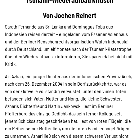
Tsunami-Wiederaufbau kritisch
Projekte
Von Jochen Reinert
Sarath Fernando aus Sri Lanka und Dominggus Tobu aus
Kampagne
Indonesien reisen derzeit – eingeladen vom Essener Asienhaus
und der Berliner Menschenrechtsorganisation Watch Indonesia! –
durch Deutschland, um elf Monate nach der Tsunami-Katastrophe
über den Wiederaufbau zu informieren. Sie sparen dabei nicht mit
Stellenangebote
Kritik.
Als Azhari, ein junger Dichter aus der indonesischen Provinz Aceh,
nach dem 26. Dezember 2004 in sein Dorf zurückkehrte, war es
Werde Mitglied
von der Flutwelle vollständig verwüstet, unter den vielen Toten
befanden sich Vater, Mutter und Nong, die kleine Schwester.
Azharis Dichterfreund Martin Jankowski liest im Berliner
Newsletter abonnieren
Pfefferberg das einzige Gedicht, das sein ferner Kollege seit
jenem Schicksalstag geschrieben hat, liest von roten Flügeln, die
ein Reiher seiner Mutter lieh, um die toten Familienangehörigen
zu umarmen. Azhari ließ sich von diesem schweren Verlust nicht