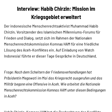
Projekte
Interview: Habib Chirzin: Mission im
Kriegsgebiet erweitert
Kampagne
Der indonesische Menschenrechtsaktivist Muhammad Habib
Chirzin, Vorsitzender des Islamischen Millenniums-Forums für
Frieden und Dialog, setzt sich im Rahmen der Nationalen
Menschenrechtskommission Komnas HAM für eine friedliche
Stellenangebote
Lösung des Aceh-Konfliktes ein. Auf Einladung von Watch
Indonesia! führte er dieser Tage Gespräche in Deutschland.
Werde Mitglied
Frage: Nach dem Scheitern der Friedensverhandlungen hat
Präsidentin Megawati im Mai das Kriegsrecht ausgerufen und das
Militär begann eine Offensive in Aceh. Wie arbeitet die Nationale
Menschenrechtskommission
Komnas HAM unter diesen Bedingungen
Newsletter abonnieren
in Aceh?
Habib Chirzin: Komnas HAM hat die Beobachtung des Konflikts