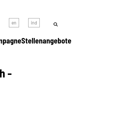
mpagne
Stellenangebote
h -