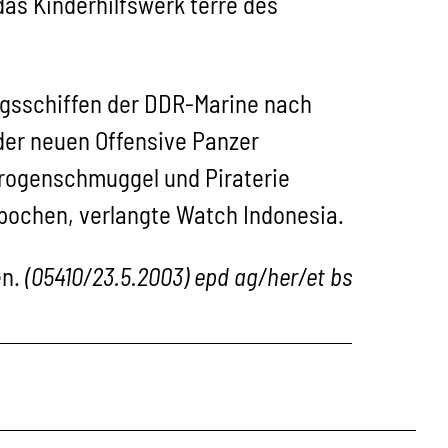
 das Kinderhilfswerk terre des
egsschiffen der DDR-Marine nach
der neuen Offensive Panzer
Drogenschmuggel und Piraterie
pochen, verlangte Watch Indonesia.
en.
(05410/23.5.2003) epd ag/her/et bs