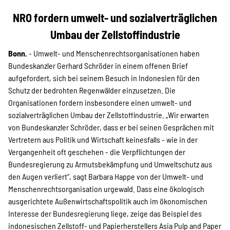
Projekte
NRO fordern umwelt- und sozialverträglichen
Umbau der Zellstoffindustrie
Kampagne
Bonn.
- Umwelt- und Menschenrechtsorganisationen haben
Bundeskanzler Gerhard Schröder in einem offenen Brief
aufgefordert, sich bei seinem Besuch in Indonesien für den
Schutz der bedrohten Regenwälder einzusetzen. Die
Stellenangebote
Organisationen fordern insbesondere einen umwelt- und
sozialverträglichen Umbau der Zellstoffindustrie. „Wir erwarten
von Bundeskanzler Schröder, dass er bei seinen Gesprächen mit
Vertretern aus Politik und Wirtschaft keinesfalls - wie in der
Werde Mitglied
Vergangenheit oft geschehen - die Verpflichtungen der
Bundesregierung zu Armutsbekämpfung und Umweltschutz aus
den Augen verliert“, sagt Barbara Happe von der Umwelt- und
Newsletter abonnieren
Menschenrechtsorganisation urgewald. Dass eine ökologisch
ausgerichtete Außenwirtschaftspolitik auch im ökonomischen
Interesse der Bundesregierung liege, zeige das Beispiel des
indonesischen Zellstoff- und Papierherstellers Asia Pulp and Paper