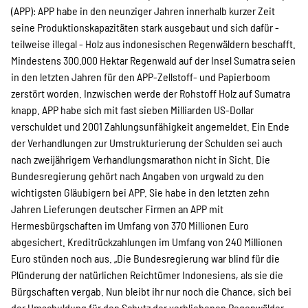
SPENDEN
(APP): APP habe in den neunziger Jahren innerhalb kurzer Zeit
seine Produktionskapazitäten stark ausgebaut und sich dafür -
teilweise illegal - Holz aus indonesischen Regenwäldern beschafft.
Über uns
Mindestens 300.000 Hektar Regenwald auf der Insel Sumatra seien
in den letzten Jahren für den APP-Zellstoff- und Papierboom
zerstört worden. Inzwischen werde der Rohstoff Holz auf Sumatra
Transparenz
knapp. APP habe sich mit fast sieben Milliarden US-Dollar
verschuldet und 2001 Zahlungsunfähigkeit angemeldet. Ein Ende
der Verhandlungen zur Umstrukturierung der Schulden sei auch
nach zweijährigem Verhandlungsmarathon nicht in Sicht. Die
Kontakt
Bundesregierung gehört nach Angaben von urgwald zu den
wichtigsten Gläubigern bei APP. Sie habe in den letzten zehn
Jahren Lieferungen deutscher Firmen an APP mit
english
Hermesbürgschaften im Umfang von 370 Millionen Euro
abgesichert. Kreditrückzahlungen im Umfang von 240 Millionen
Euro stünden noch aus. „Die Bundesregierung war blind für die
Indonesian
Plünderung der natürlichen Reichtümer Indonesiens, als sie die
Bürgschaften vergab. Nun bleibt ihr nur noch die Chance, sich bei
der Umschuldung für den Schutz der verbliebenen Regenwälder