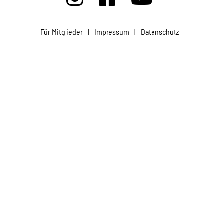
Projekte
Für Mitglieder
|
Impressum
|
Datenschutz
Kampagne
Stellenangebote
Werde Mitglied
Newsletter abonnieren