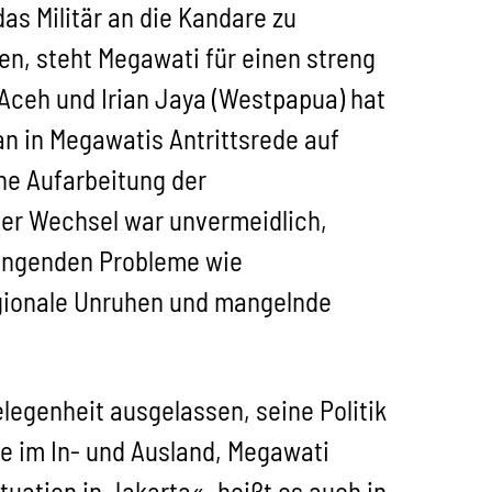
as Militär an die Kandare zu
en, steht Megawati für einen streng
n Aceh und Irian Jaya (Westpapua) hat
n in Megawatis Antrittsrede auf
he Aufarbeitung der
der Wechsel war unvermeidlich,
rängenden Probleme wie
gionale Unruhen und mangelnde
legenheit ausgelassen, seine Politik
te im In- und Ausland, Megawati
tuation in Jakarta«, heißt es auch in