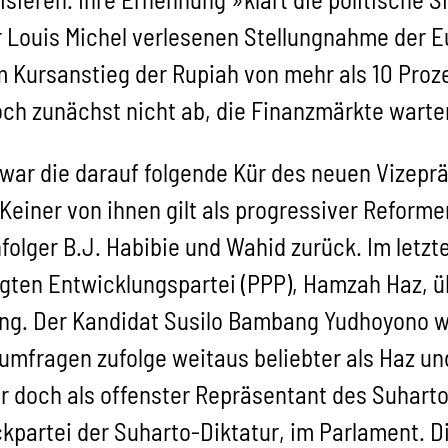
 Louis Michel verlesenen Stellungnahme der 
Kursanstieg der Rupiah von mehr als 10 Proze
ch zunächst nicht ab, die Finanzmärkte warte
war die darauf folgende Kür des neuen Vizepr
einer von ihnen gilt als progressiver Reformer
folger B.J. Habibie und Wahid zurück. Im letz
gten Entwicklungspartei (PPP), Hamzah Haz, ü
ng. Der Kandidat Susilo Bambang Yudhoyono w
mfragen zufolge weitaus beliebter als Haz und
 er doch als offenster Repräsentant des Suhar
ockpartei der Suharto-Diktatur, im Parlament.