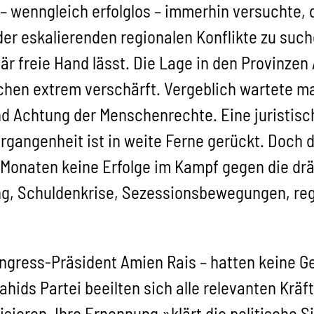
 wenngleich erfolglos – immerhin versuchte, d
er eskalierenden regionalen Konflikte zu such
tär freie Hand lässt. Die Lage in den Provinze
chen extrem verschärft. Vergeblich wartete ma
d Achtung der Menschenrechte. Eine juristisc
gangenheit ist in weite Ferne gerückt. Doch 
 Monaten keine Erfolge im Kampf gegen die d
g, Schuldenkrise, Sezessionsbewegungen, re
ngress-Präsident Amien Rais – hatten keine Ge
hids Partei beeilten sich alle relevanten Kräf
sieren. Ihre Ernennung »klärt die politische Si