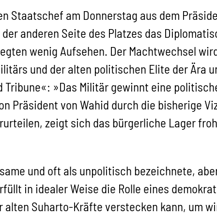
en Staatschef am Donnerstag aus dem Präside
f der anderen Seite des Platzes das Diplomati
regten wenig Aufsehen. Der Machtwechsel wird
ilitärs und der alten politischen Elite der Ära
ld Tribune«: »Das Militär gewinnt eine politisc
on Präsident von Wahid durch die bisherige V
urteilen, zeigt sich das bürgerliche Lager fro
ame und oft als unpolitisch bezeichnete, aber
üllt in idealer Weise die Rolle eines demokr
r alten Suharto-Kräfte verstecken kann, um wi