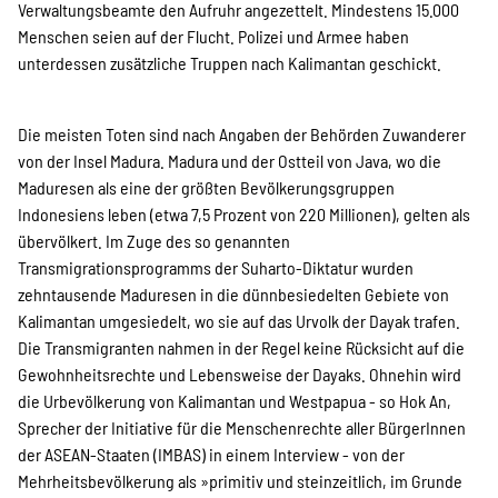
SPENDEN
Verwaltungsbeamte den Aufruhr angezettelt. Mindestens 15.000
Menschen seien auf der Flucht. Polizei und Armee haben
unterdessen zusätzliche Truppen nach Kalimantan geschickt.
Über uns
Die meisten Toten sind nach Angaben der Behörden Zuwanderer
von der Insel Madura. Madura und der Ostteil von Java, wo die
Transparenz
Maduresen als eine der größten Bevölkerungsgruppen
Indonesiens leben (etwa 7,5 Prozent von 220 Millionen), gelten als
übervölkert. Im Zuge des so genannten
Kontakt
Transmigrationsprogramms der Suharto-Diktatur wurden
zehntausende Maduresen in die dünnbesiedelten Gebiete von
Kalimantan umgesiedelt, wo sie auf das Urvolk der Dayak trafen.
Die Transmigranten nahmen in der Regel keine Rücksicht auf die
english
Gewohnheitsrechte und Lebensweise der Dayaks. Ohnehin wird
die Urbevölkerung von Kalimantan und Westpapua - so Hok An,
Sprecher der Initiative für die Menschenrechte aller BürgerInnen
Indonesian
der ASEAN-Staaten (IMBAS) in einem Interview - von der
Mehrheitsbevölkerung als »primitiv und steinzeitlich, im Grunde