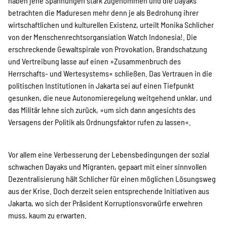
haben jene Spannungen stark zugenommen und die Dayaks
betrachten die Maduresen mehr denn je als Bedrohung ihrer
wirtschaftlichen und kulturellen Existenz, urteilt Monika Schlicher
von der Menschenrechtsorgansiation Watch Indonesia!. Die
erschreckende Gewaltspirale von Provokation, Brandschatzung
und Vertreibung lasse auf einen »Zusammenbruch des
Herrschafts- und Wertesystems« schließen. Das Vertrauen in die
politischen Institutionen in Jakarta sei auf einen Tiefpunkt
gesunken, die neue Autonomieregelung weitgehend unklar, und
das Militär lehne sich zurück, »um sich dann angesichts des
Versagens der Politik als Ordnungsfaktor rufen zu lassen«.
Vor allem eine Verbesserung der Lebensbedingungen der sozial
schwachen Dayaks und Migranten, gepaart mit einer sinnvollen
Dezentralisierung hält Schlicher für einen möglichen Lösungsweg
aus der Krise. Doch derzeit seien entsprechende Initiativen aus
Jakarta, wo sich der Präsident Korruptionsvorwürfe erwehren
muss, kaum zu erwarten.