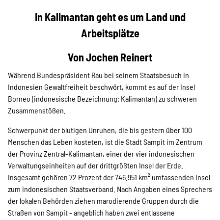
Projekte
In Kalimantan geht es um Land und
Arbeitsplätze
Kampagne
Von Jochen Reinert
Während Bundespräsident Rau bei seinem Staatsbesuch in
Indonesien Gewaltfreiheit beschwört, kommt es auf der Insel
Stellenangebote
Borneo (indonesische Bezeichnung: Kalimantan) zu schweren
Zusammenstößen.
Schwerpunkt der blutigen Unruhen, die bis gestern über 100
Werde Mitglied
Menschen das Leben kosteten, ist die Stadt Sampit im Zentrum
der Provinz Zentral-Kalimantan, einer der vier indonesischen
Verwaltungseinheiten auf der drittgrößten Insel der Erde.
Insgesamt gehören 72 Prozent der 746.951 km² umfassenden Insel
Newsletter abonnieren
zum indonesischen Staatsverband. Nach Angaben eines Sprechers
der lokalen Behörden ziehen marodierende Gruppen durch die
Straßen von Sampit - angeblich haben zwei entlassene