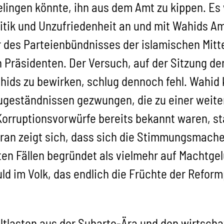
lingen könnte, ihn aus dem Amt zu kippen. Es w
ritik und Unzufriedenheit an und mit Wahids A
r des Parteienbündnisses der islamischen Mit
n Präsidenten. Der Versuch, auf der Sitzung 
ds zu bewirken, schlug dennoch fehl. Wahid 
Zugeständnissen gezwungen, die zu einer wei
Korruptionsvorwürfe bereits bekannt waren, s
 Daran zeigt sich, dass sich die Stimmungsmac
en Fällen begründet als vielmehr auf Machtgel
 im Volk, das endlich die Früchte der Reform
ltlasten aus der Suharto-Ära und den wirtschaf