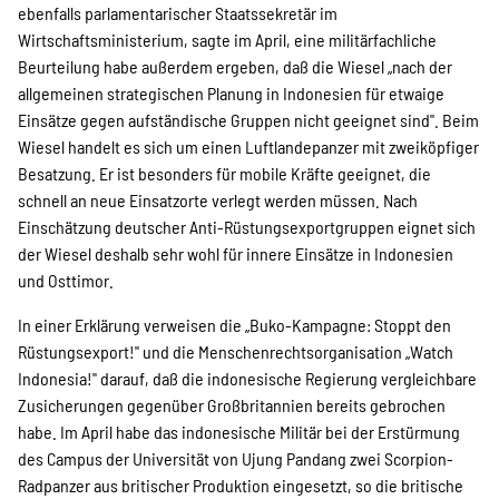
SPENDEN
ebenfalls parlamentarischer Staatssekretär im
Wirtschaftsministerium, sagte im April, eine militärfachliche
Beurteilung habe außerdem ergeben, daß die Wiesel „nach der
Über uns
allgemeinen strategischen Planung in Indonesien für etwaige
Einsätze gegen aufständische Gruppen nicht geeignet sind". Beim
Wiesel handelt es sich um einen Luftlandepanzer mit zweiköpfiger
Transparenz
Besatzung. Er ist besonders für mobile Kräfte geeignet, die
schnell an neue Einsatzorte verlegt werden müssen. Nach
Einschätzung deutscher Anti-Rüstungsexportgruppen eignet sich
der Wiesel deshalb sehr wohl für innere Einsätze in Indonesien
Kontakt
und Osttimor.
In einer Erklärung verweisen die „Buko-Kampagne: Stoppt den
english
Rüstungsexport!" und die Menschenrechtsorganisation „Watch
Indonesia!" darauf, daß die indonesische Regierung vergleichbare
Zusicherungen gegenüber Großbritannien bereits gebrochen
habe. Im April habe das indonesische Militär bei der Erstürmung
Indonesian
des Campus der Universität von Ujung Pandang zwei Scorpion-
Radpanzer aus britischer Produktion eingesetzt, so die britische