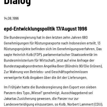
Projekte
14.08.1996
Kampagne
epd-Entwicklungspolitik 17/August 1996
Die Bundesregierung hat in den letzten zehn Jahren 680
Genehmigungen für Rüstungsexporte nach Indonesien erteilt. 13
Stellenangebote
Rüstungsprojekte befinden sich im Genehmigungsverfahren. Das
sagte Heinrich Kolb (FDP), parlamentarischer Staatssekretär im
Bundesministerium für Wirtschaft, jetzt auf eine Anfrage der
Bundestagsabgeordneten Angelika Beer (Bündnis 90/Die Grünen).
Werde Mitglied
Zur Wahrung von Betriebs- und Geschäftsgeheimnissen
verweigerte Kolb Angaben über die Art der Lieferungen.
Newsletter abonnieren
Im Frühjahr hatte die Bundesregierung den Export von sieben
Panzern des Typs „Wiesel" genehmigt. Ausschlaggebend sei
Jakartas Zusicherung gewesen, die Panzer nur zur
Landesverteidigung einzusetzen, so Kolb. Norbert Lammert (CDU),