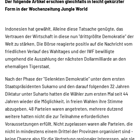
Projekte
Der folgende Artikel erschien gleichfalls in leicht gekürzter
Form in der Wochenzeitung Jungle World
Indonesien hat gewählt. Alleine diese Tatsache genügte, das
Kampagne
Vertrauen der Wirtschaft in diese nun "drittgrößte Demokratie" der
Welt zu stärken. Die Börse reagierte positiv auf die Nachricht vom
friedlichen Verlauf des Wahltages und der IWF bewilligte
umgehend die Auszahlung der nächsten Dollarmilliarde an den
Stellenangebote
ehemaligen Tigerstaat.
Nach der Phase der "Gelenkten Demokratie" unter dem ersten
Staatspräsidenten Sukarno und den darauf folgenden 32 Jahren
Werde Mitglied
Diktatur unter Suharto hatten die Wähler zum ersten Mal seit 44
Jahren wieder die Möglichkeit, in freien Wahlen ihre Stimme
abzugeben. 48 Parteien waren angetreten, mehrere dutzend
Newsletter abonnieren
weitere hatten nicht die zur Teilnahme erforderlichen
Voraussetzungen erfüllt. Nicht zugelassen waren alle Parteien, die
nicht in mindestens einem Drittel der Provinzen organisiert sind -
keine Chance also für die Vertretung regionaler Interessen, wie sie