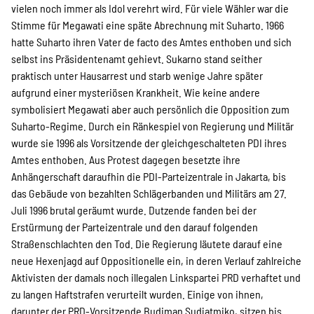
vielen noch immer als Idol verehrt wird. Für viele Wähler war die
Stimme für Megawati eine späte Abrechnung mit Suharto. 1966
hatte Suharto ihren Vater de facto des Amtes enthoben und sich
selbst ins Präsidentenamt gehievt. Sukarno stand seither
praktisch unter Hausarrest und starb wenige Jahre später
aufgrund einer mysteriösen Krankheit. Wie keine andere
symbolisiert Megawati aber auch persönlich die Opposition zum
Suharto-Regime. Durch ein Ränkespiel von Regierung und Militär
wurde sie 1996 als Vorsitzende der gleichgeschalteten PDI ihres
Amtes enthoben. Aus Protest dagegen besetzte ihre
Anhängerschaft daraufhin die PDI-Parteizentrale in Jakarta, bis
das Gebäude von bezahlten Schlägerbanden und Militärs am 27.
Juli 1996 brutal geräumt wurde. Dutzende fanden bei der
Erstürmung der Parteizentrale und den darauf folgenden
Straßenschlachten den Tod. Die Regierung läutete darauf eine
neue Hexenjagd auf Oppositionelle ein, in deren Verlauf zahlreiche
Aktivisten der damals noch illegalen Linkspartei PRD verhaftet und
zu langen Haftstrafen verurteilt wurden. Einige von ihnen,
darunter der PRD-Vorsitzende Budiman Sudjatmiko, sitzen bis