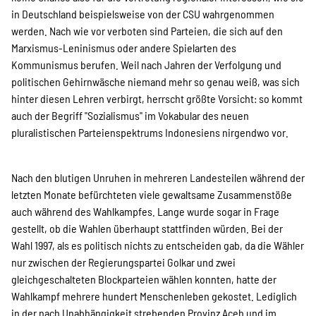
SPENDEN
in Deutschland beispielsweise von der CSU wahrgenommen
werden. Nach wie vor verboten sind Parteien, die sich auf den
Marxismus-Leninismus oder andere Spielarten des
Über uns
Kommunismus berufen. Weil nach Jahren der Verfolgung und
politischen Gehirnwäsche niemand mehr so genau weiß, was sich
hinter diesen Lehren verbirgt, herrscht größte Vorsicht: so kommt
Transparenz
auch der Begriff "Sozialismus" im Vokabular des neuen
pluralistischen Parteienspektrums Indonesiens nirgendwo vor.
Kontakt
Nach den blutigen Unruhen in mehreren Landesteilen während der
letzten Monate befürchteten viele gewaltsame Zusammenstöße
auch während des Wahlkampfes. Lange wurde sogar in Frage
english
gestellt, ob die Wahlen überhaupt stattfinden würden. Bei der
Wahl 1997, als es politisch nichts zu entscheiden gab, da die Wähler
nur zwischen der Regierungspartei Golkar und zwei
Indonesian
gleichgeschalteten Blockparteien wählen konnten, hatte der
Wahlkampf mehrere hundert Menschenleben gekostet. Lediglich
in der nach Unabhängigkeit strebenden Provinz Aceh und im