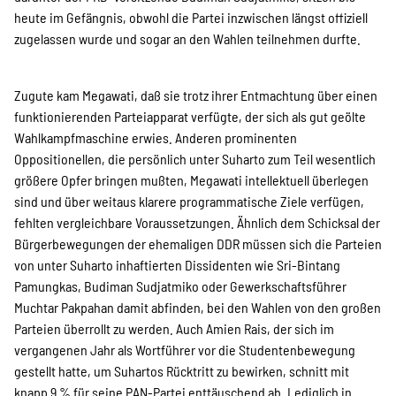
heute im Gefängnis, obwohl die Partei inzwischen längst offiziell
zugelassen wurde und sogar an den Wahlen teilnehmen durfte.
Zugute kam Megawati, daß sie trotz ihrer Entmachtung über einen
funktionierenden Parteiapparat verfügte, der sich als gut geölte
Wahlkampfmaschine erwies. Anderen prominenten
Oppositionellen, die persönlich unter Suharto zum Teil wesentlich
größere Opfer bringen mußten, Megawati intellektuell überlegen
sind und über weitaus klarere programmatische Ziele verfügen,
fehlten vergleichbare Voraussetzungen. Ähnlich dem Schicksal der
Bürgerbewegungen der ehemaligen DDR müssen sich die Parteien
von unter Suharto inhaftierten Dissidenten wie Sri-Bintang
Pamungkas, Budiman Sudjatmiko oder Gewerkschaftsführer
Muchtar Pakpahan damit abfinden, bei den Wahlen von den großen
Parteien überrollt zu werden. Auch Amien Rais, der sich im
vergangenen Jahr als Wortführer vor die Studentenbewegung
gestellt hatte, um Suhartos Rücktritt zu bewirken, schnitt mit
knapp 9 % für seine PAN-Partei enttäuschend ab. Lediglich in