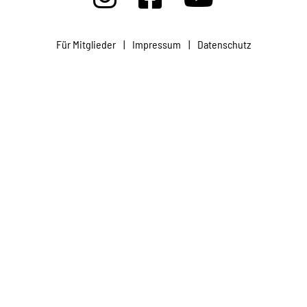
Projekte
Für Mitglieder
|
Impressum
|
Datenschutz
Kampagne
Stellenangebote
Werde Mitglied
Newsletter abonnieren