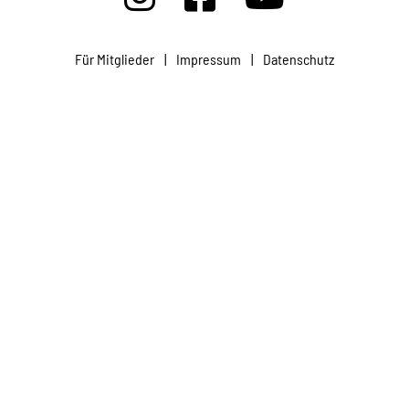
Projekte
Für Mitglieder
|
Impressum
|
Datenschutz
Kampagne
Stellenangebote
Werde Mitglied
Newsletter abonnieren