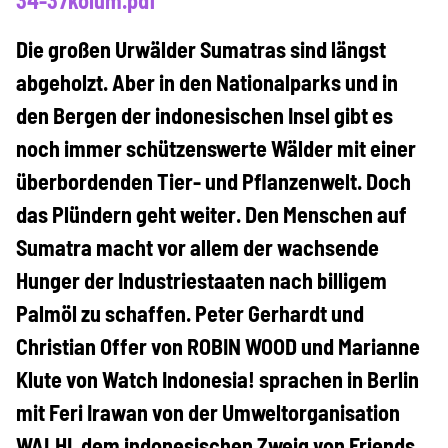
34-37kolum.pdf
Projekte
Die großen Urwälder Sumatras sind längst
abgeholzt. Aber in den Nationalparks und in
Kampagne
den Bergen der indonesischen Insel gibt es
noch immer schützenswerte Wälder mit einer
überbordenden Tier- und Pflanzenwelt. Doch
Stellenangebote
das Plündern geht weiter. Den Menschen auf
Sumatra macht vor allem der wachsende
Hunger der Industriestaaten nach billigem
Werde Mitglied
Palmöl zu schaffen. Peter Gerhardt und
Christian Offer von ROBIN WOOD und Marianne
Newsletter abonnieren
Klute von Watch Indonesia! sprachen in Berlin
mit Feri Irawan von der Umweltorganisation
WALHI, dem indonesischen Zweig von Friends