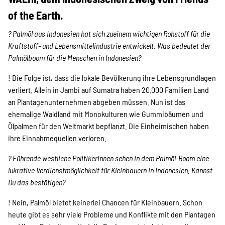
SPENDEN
of the Earth.
? Palmöl aus Indonesien hat sich zueinem wichtigen Rohstoff für die
Über uns
Kraftstoff- und Lebensmittelindustrie entwickelt. Was bedeutet der
Palmölboom für die Menschen in Indonesien?
! Die Folge ist, dass die lokale Bevölkerung ihre Lebensgrundlagen
Transparenz
verliert. Allein in Jambi auf Sumatra haben 20.000 Familien Land
an Plantagenunternehmen abgeben müssen. Nun ist das
ehemalige Waldland mit Monokulturen wie Gummibäumen und
Kontakt
Ölpalmen für den Weltmarkt bepflanzt. Die Einheimischen haben
ihre Einnahmequellen verloren.
? Führende westliche PolitikerInnen sehen in dem Palmöl-Boom eine
english
lukrative Verdienstmöglichkeit für Kleinbauern in Indonesien. Kannst
Du das bestätigen?
Indonesian
! Nein, Palmöl bietet keinerlei Chancen für Kleinbauern. Schon
heute gibt es sehr viele Probleme und Konflikte mit den Plantagen