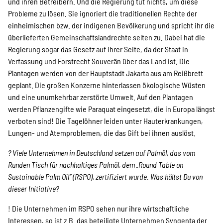
und ihren Betreibern. Und die Regierung tut nichts, um diese
Probleme zu lösen. Sie ignoriert die traditionellen Rechte der
Suche
einheimischen bzw. der indigenen Bevölkerung und spricht ihr die
überlieferten Gemeinschaftslandrechte selten zu. Dabei hat die
Regierung sogar das Gesetz auf ihrer Seite, da der Staat in
Verfassung und Forstrecht Souverän über das Land ist. Die
Plantagen werden von der Hauptstadt Jakarta aus am Reißbrett
geplant. Die großen Konzerne hinterlassen ökologische Wüsten
und eine unumkehrbar zerstörte Umwelt. Auf den Plantagen
werden Pflanzengifte wie Paraquat eingesetzt, die in Europa längst
verboten sind! Die Tagelöhner leiden unter Hauterkrankungen,
Lungen- und Atemproblemen, die das Gift bei ihnen auslöst.
? Viele Unternehmen in Deutschland setzen auf Palmöl, das vom
Runden Tisch für nachhaltiges Palmöl, dem „Round Table on
Sustainable Palm Oil“ (RSPO), zertifiziert wurde. Was hältst Du von
dieser Initiative?
! Die Unternehmen im RSPO sehen nur ihre wirtschaftliche
Interessen, so ist z.B. das beteiligte Unternehmen Syngenta der