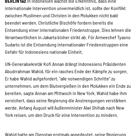
Projekte
BERLIN taz
In Indonesien wächst die Erkenntnis, dass eine
internationale Intervention unvermeidlich ist, sollte der Konflikt
zwischen Muslimen und Christen in den Molukken nicht bald
beendet werden. Christliche Bischöfe fordern bereits die
Kampagne
Entsendung einer internationalen Friedenstruppe. Dies lehnen die
Verantwortlichen in Jakarta bisher strikt ab. Für Armeechef Tyasno
Sudarto ist die Entsendung internationaler Friedenstruppen eine
Gefahr für Indonesiens nationale Einheit.
Stellenangebote
UN-Generalsekretär Kofi Annan drängt Indonesiens Präsidenten
Abudrrahman Wahid, für ein rasches Ende der Kämpfe zu sorgen.
Er habe Wahid aufgefordert, "alle notwendigen Schritte" zu
Werde Mitglied
unternehmen, um dem Blutvergießen in den Molukken ein Ende zu
bereiten, sagte Annan am Mittwoch in New York. Wahid habe ihm
versichert, dass seine Regierung die Anstrengungen verstärken
werde. Anfang August will Außenminister Alwi Shihab nach New
Newsletter abonnieren
York reisen, um den Druck für eine Intervention zu mindern.
Wahid hatte am Dienstag erstmals angedeutet, seine Regierung