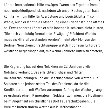
SPENDEN
könnte internationale Hilfe erwägen. "Wenn das Ergebnis immer
noch unbefriedigend ist, nachdem wir unser Bestes getan haben,
könnten wir um Hilfe für Ausrüstung und Logistik bitten", so
Über uns
Wahid. Auch er lehnt die Entsendung einer Friedenstruppe offiziell
ab. Etwas anderes könnte er sich innenpolitisch auch nicht leisten.
"Die noch vorsichtig formulierte ,Erwägung' Präsident Wahids
Transparenz
muss als Hilferuf verstanden werden", meint Alex Flor von der
Berliner Menschenschrechtsgruppe Watch Indonesia. Er fordert
westliche Regierungen auf, mit Wahid konkrete Hilfen zu erörtern.
Kontakt
Die Regierung hat auf den Molukken am 27. Juni den zivilen
Notstand verhängt. Das erleichtert Polizei und Militär
english
Hausdurchsuchungen und die Beschlagnahme von Waffen. Die
Soldaten sind jedoch selbst Teil des Problems, da sie die
Konfliktparteien mit Waffen versorgen. Anfang der Woche gelang
es erstmals einem Kamerateam, Soldaten zu filmen, die Muslimen
Indonesian
beim Angriff auf ein christliches Dorf Feuerschutz gaben. Die
Muslime hatten zudem Waffen aus Militärbeständen.