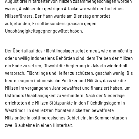
SPENDEN
August drei Mitarbeiter von Milizen zusammengeschlagen worden
waren. Auslöser der gestrigen Attacke war wohl der Tod eines
Milizenführers. Der Mann wurde am Dienstag ermordet
aufgefunden. Er soll besonders grausam gegen
Über uns
Unabhängigkeitsgegner gewütet haben.
Transparenz
Der Überfall auf das Flüchtlingslager zeigt erneut, wie ohnmächtig
oder unwillig Indonesiens Behörden sind, dem Treiben der Milizen
ein Ende zu setzen. Obwohl die Regierung in Jakarta wiederholt
versprach, Flüchtlinge und Helfer zu schützen, geschah wenig. Bis
Kontakt
heute leugnen indonesische Politiker und Militärs, dass sie die
Milizen im vergangenen Jahr bewaffnet und finanziert haben, um
Osttimors Unabhängigkeit zu verhindern. Nach der Niederlage
english
errichteten die Milizen Stützpunkte in den Flüchtlingslagern in
Westtimor. In den letzten Monaten sickerten bewaffnete
Milizionäre in osttimoresisches Gebiet ein. Im Sommer starben
Indonesian
zwei Blauhelme in einen Hinterhalt.