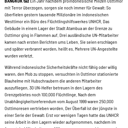
Projekte
BANGKOK taz
Ein Jahr nachdem proindonesische Milizen Osttimor
mit Terror überzogen, sorgen sie noch immer für Gewalt: So
überfielen gestern tausende Milizionäre im indonesischen
Westtimor ein Büro des Flüchtlingshilfswerkes UNHCR. Das
Kampagne
Gebäude in einem Lager der Stadt Atambua an der Grenze zu
Osttimor ging in Flammen auf. Drei ausländische UN-Mitarbeiter
kamen nach ersten Berichten ums Leben. Sie seien erschlagen
und später verbrannt worden, heißt es. Mehrere UN-Angestellte
Stellenangebote
wurden verletzt.
Während indonesische Sicherheitskräfte nicht fähig oder willig
waren, den Mob zu stoppen, versuchten in Osttimor stationierte
Werde Mitglied
Blauhelme mit Hubschraubern die anderen Mitarbeiter
auszufliegen. 30 UN-Helfer betreuen in den Lagern des
Grenzgebietes noch 100.000 Flüchtlinge. Nach dem
Unabhängigkeitsreferendum vom August 1999 waren 250.000
Newsletter abonnieren
Osttimoresen vertrieben worden. Der Überfall ist der jüngste in
einer Serie der Gewalt: Erst vor wenigen Tagen hatte das UNHCR
seine Arbeit in den Lagern wieder aufgenommen, nachdem im