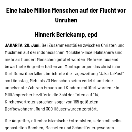
Projekte
Eine halbe Million Menschen auf der Flucht vor
Unruhen
Kampagne
Hinnerk Berlekamp, epd
JAKARTA, 20. Juni.
Bei Zusammenstößen zwischen Christen und
Muslimen auf der indonesischen Molukken-Insel Halmahera sind
Stellenangebote
mehr als hundert Menschen getötet worden. Mehrere tausend
bewaffnete Angreifer hätten am Montagmorgen das christliche
Dorf Duma überfallen, berichtete die Tageszeitung "Jakarta Post"
am Dienstag. Mehr als 70 Menschen seien verletzt und eine
Werde Mitglied
unbekannte Zahl von Frauen und Kindern entführt worden. Ein
Militärsprecher bezifferte die Zahl der Toten auf 114,
Kirchenvertreter sprachen sogar von 165 getöteten
Newsletter abonnieren
Dorfbewohnern. Rund 300 Häuser wurden zerstört.
Die Angreifer, offenbar islamische Extremisten, seien mit selbst
gebastelten Bomben, Macheten und Schnellfeuergewehren