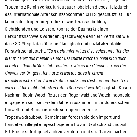
SPENDEN
Tropenholz Ramin verkauft Neubauer, obgleich dieses Holz durch
das internationale Artenschutzabkommen CITES geschützt ist. Für
keines der Tropenholzprodukte, wie Terassenbohlen,
Über uns
Sichtblenden und Leisten, konnte der Baumarkt einen
Herkunftsnachweis vorlegen, geschweige denn ein Zertifikat wie
das FSC-Siegel, das für eine ökologisch und sozial akzeptable
Transparenz
Forstwirtschaft steht.
"Es macht mich wütend zu sehen, wie Händler
hier mit Holz aus meiner Heimat Geschäfte machen, ohne sich auch
nur einen Deut dafür zu interessieren, wie es den Menschen und der
Kontakt
Umwelt vor Ort geht. Ich hatte erwartet, dass in einem
demokratischen Land wie Deutschland zumindest mit mir diskutiert
wird und ich nicht einfach vor die Tür gesetzt werde"
, sagt Abi Kusno
Nachran. Robin Wood, Rettet den Regenwald und Watch Indonesia!
english
engagieren sich seit vielen Jahren zusammen mit indonesischen
Umwelt- und Menschenrechtsgruppen gegen den
Tropenwaldraubbau. Gemeinsam fordern sie den Import und
Indonesian
Handel von illegal eingeschlagenem Holz in Deutschland und auf
EU-Ebene sofort gesetzlich zu verbieten und strafbar zu machen.