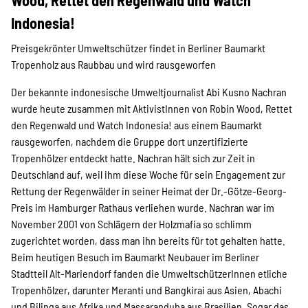
Wood, Rettet den Regenwald und Watch
Projekte
Indonesia!
Preisgekrönter Umweltschützer findet in Berliner Baumarkt
Kampagne
Tropenholz aus Raubbau und wird rausgeworfen
Der bekannte indonesische Umweltjournalist Abi Kusno Nachran
wurde heute zusammen mit AktivistInnen von Robin Wood, Rettet
den Regenwald und Watch Indonesia! aus einem Baumarkt
Stellenangebote
rausgeworfen, nachdem die Gruppe dort unzertifizierte
Tropenhölzer entdeckt hatte. Nachran hält sich zur Zeit in
Deutschland auf, weil ihm diese Woche für sein Engagement zur
Rettung der Regenwälder in seiner Heimat der Dr.-Götze-Georg-
Werde Mitglied
Preis im Hamburger Rathaus verliehen wurde. Nachran war im
November 2001 von Schlägern der Holzmafia so schlimm
zugerichtet worden, dass man ihn bereits für tot gehalten hatte.
Newsletter abonnieren
Beim heutigen Besuch im Baumarkt Neubauer im Berliner
Stadtteil Alt-Mariendorf fanden die UmweltschützerInnen etliche
Tropenhölzer, darunter Meranti und Bangkirai aus Asien, Abachi
und Bilinga aus Afrika und Massaranduba aus Brasilien. Sogar das