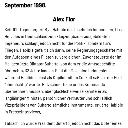
Projekte
September 1998.
Alex Flor
Kampagne
Seit 100 Tagen regiert B.J. Habibie das Inselreich Indonesien. Das
Herz des in Deutschland zum Flugzeugbauer ausgebildeten
Ingenieurs schlägt jedoch nicht für die Politik, sondern für's
Fliegen. Habibie gefällt sich darin, seine Regierungsgeschäfte mit
Stellenangebote
den Aufgaben eines Piloten zu vergleichen. Zuvor steuerte der im
Mai gestürzte Diktator Suharto, von dem er die Amtsgeschäfte
übernahm, 32 Jahre lang als Pilot die Maschine Indonesien,
während Habibie selbst als Kopilot mit im Cockpit saß, als der Pilot
Werde Mitglied
"ohnmächtig" wurde. Blitzschnell habe er das Kommando
übernehmen müssen, aber glücklicherweise kannte er als
langjähriger Minister, persönlicher Vertrauter und schließlich
Newsletter abonnieren
Vizepräsident von Suharto sämtliche Instrumente, erklärte Habibie
in Presseinterviews.
Tatsächlich wurde Präsident Suharto jedoch nicht das Opfer eines