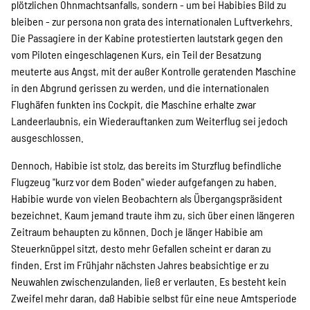
SPENDEN
plötzlichen Ohnmachtsanfalls, sondern - um bei Habibies Bild zu
bleiben - zur persona non grata des internationalen Luftverkehrs.
Die Passagiere in der Kabine protestierten lautstark gegen den
Über uns
vom Piloten eingeschlagenen Kurs, ein Teil der Besatzung
meuterte aus Angst, mit der außer Kontrolle geratenden Maschine
in den Abgrund gerissen zu werden, und die internationalen
Flughäfen funkten ins Cockpit, die Maschine erhalte zwar
Transparenz
Landeerlaubnis, ein Wiederauftanken zum Weiterflug sei jedoch
ausgeschlossen.
Kontakt
Dennoch, Habibie ist stolz, das bereits im Sturzflug befindliche
Flugzeug "kurz vor dem Boden" wieder aufgefangen zu haben.
Habibie wurde von vielen Beobachtern als Übergangspräsident
bezeichnet. Kaum jemand traute ihm zu, sich über einen längeren
english
Zeitraum behaupten zu können. Doch je länger Habibie am
Steuerknüppel sitzt, desto mehr Gefallen scheint er daran zu
finden. Erst im Frühjahr nächsten Jahres beabsichtige er zu
Indonesian
Neuwahlen zwischenzulanden, ließ er verlauten. Es besteht kein
Zweifel mehr daran, daß Habibie selbst für eine neue Amtsperiode