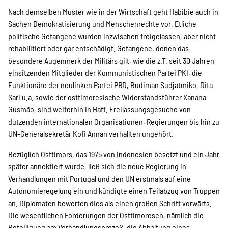
Nach demselben Muster wie in der Wirtschaft geht Habibie auch in
Sachen Demokratisierung und Menschenrechte vor. Etliche
politische Gefangene wurden inzwischen freigelassen, aber nicht
rehabilitiert oder gar entschädigt. Gefangene, denen das
besondere Augenmerk der Militärs gilt, wie die z.T. seit 30 Jahren
einsitzenden Mitglieder der Kommunistischen Partei PKI, die
Funktionäre der neulinken Partei PRD, Budiman Sudjatmiko, Dita
Sari u.a. sowie der osttimoresische Widerstandsführer Xanana
Gusmão, sind weiterhin in Haft. Freilassungsgesuche von
dutzenden internationalen Organisationen, Regierungen bis hin zu
UN-Generalsekretär Kofi Annan verhallten ungehört.
Bezüglich Osttimors, das 1975 von Indonesien besetzt und ein Jahr
später annektiert wurde, ließ sich die neue Regierung in
Verhandlungen mit Portugal und den UN erstmals auf eine
Autonomieregelung ein und kündigte einen Teilabzug von Truppen
an. Diplomaten bewerten dies als einen großen Schritt vorwärts.
Die wesentlichen Forderungen der Osttimoresen, nämlich die
Beteiligung am Verhandlungsprozeß, die Abhaltung eines