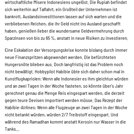
wirtschaftliche Misere Indonesiens ungelöst. Die Rupiah befindet
sich weiterhin auf Talfahrt, ein Großteil der Unternehmen ist
bankrott, Auslandsinvestitionen lassen auf sich warten und die
verbliebenen Reichen, die ihr Geld nicht ins Ausland geschafft
haben, genießen lieber die wundersame Geldvermehrung durch
Sparzinsen von bis zu 65 %, anstatt in neue Risiken zu investieren.
Eine Eskalation der Versorgungskrise konnte bislang durch immer
neue Finanzspritzen abgewendet werden. Die befürchteten
Hungersnöte blieben aus. Doch langfristig ist das Problem noch
nicht bewältigt. Hobbypilot Habibie übte sich daher schon mal in
Kunstflugkapriolen: Wenn alle Indonesier es ihm gleichtun würden
und an zwei Tagen in der Woche fasteten, so könnte über's Jahr
gerechnet genau die Menge Reis eingespart werden, die derzeit
gegen teure Devisen importiert werden müsse. Das Rezept der
Habibie-Airlines: Wenn alle Flugzeuge an zwei Tagen in der Woche
nicht betankt würden, würden 2/7 Treibstoff eingespart. Und
während des Ramadhan kommt anstatt Kerosin nur Wasser in die
Tanks...