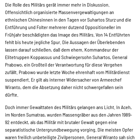
Die Rolle des Militärs gerät immer mehr in Diskussion.
Offensichtlich organisierte Massenvergewaltigungen an
ethnischen Chinesinnen in den Tagen vor Suhartos Sturz und die
Entführung und Folter mehrerer dutzend Oppositioneller im
Frühjahr beschädigten das Image des Militärs. Von 14 Entführten
fehlt bis heute jegliche Spur. Die Aussagen der Überlebenden
lassen darauf schließen, daß dem ehem. Kommandeur der
Elitetruppen Koppassus und Schwiegersohn Suhartos, General
Prabowo, ein Großteil der Verantwortung für diese Vergehen
zufällt. Prabowo wurde letzte Woche ehrenhaft vom Militärdienst
suspendiert. Er gilt als interner Widersacher von Armeechef
Wiranto, dem die Absetzung daher nicht schwergefallen sein
dürfte.
Doch immer Gewalttaten des Militärs gelangen ans Licht. In Aceh,
im Norden Sumatras, wurden Massengräber aus den Jahren 1989-
92 entdeckt, als das Militär mit brutaler Gewalt gegen eine
separatistische Untergrundbewegung vorging. Die meisten Opfer
waren freilich unbeteiligte Zivilpersonen. General Wiranto sah sich