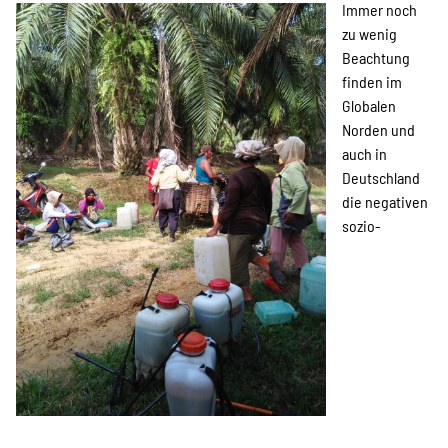
Kampagne
Immer noch
zu wenig
Beachtung
finden im
Stellenangebote
Globalen
Norden und
auch in
Deutschland
Werde Mitglied
die negativen
sozio-
Newsletter abonnieren
SPENDEN
Über uns