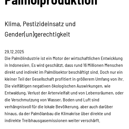
Information & Analyse
Pressemitteilungen &
Klima, Pestizideinsatz und
Stellungnahmen
Gender(un)gerechtigkeit
Berichte & Petitionen
29.12.2025
Die Palmölindustrie ist ein Motor der wirtschaftlichen Entwicklung
in Indonesien. Es wird geschätzt, dass rund 16 Millionen Menschen
Informations- und
direkt und indirekt im Palmölsektor beschäftigt sind. Doch nur ein
kleiner Teil der Gesellschaft profitiert in größerem Umfang von ihr.
Bildungsmaterialien
Die vielfältigen negativen ökologischen Auswirkungen, wie
Entwaldung, Verlust der Artenvielfalt und von Lebensräumen, oder
die Verschmutzung von Wasser, Boden und Luft sind
Projekte
verhängnisvoll für die lokale Bevölkerung, aber auch darüber
hinaus, da der Palmölanbau die Klimakrise über direkte und
indirekte Treibhausgasemissionen weiter verschärft.