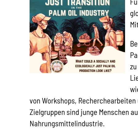
Fü
gl
Mi
Be
Pa
zu
Li
wi
von Workshops, Recherchearbeiten un
Zielgruppen sind junge Menschen au
Nahrungsmittelindustrie.