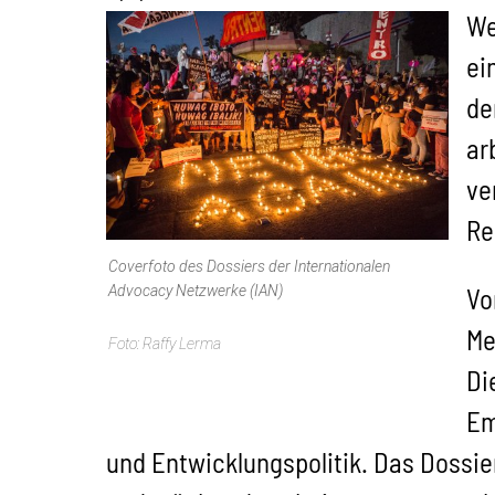
We
ei
de
ar
ve
Re
Coverfoto des Dossiers der Internationalen
Advocacy Netzwerke (IAN)
Vo
Me
Raffy Lerma
Di
Em
und Entwicklungspolitik. Das Dossier