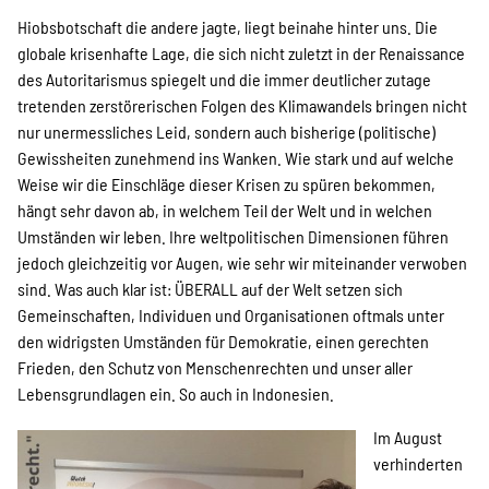
Kampagne
Hiobsbotschaft die andere jagte, liegt beinahe hinter uns. Die
globale krisenhafte Lage, die sich nicht zuletzt in der Renaissance
des Autoritarismus spiegelt und die immer deutlicher zutage
Stellenangebote
tretenden zerstörerischen Folgen des Klimawandels bringen nicht
nur unermessliches Leid, sondern auch bisherige (politische)
Gewissheiten zunehmend ins Wanken. Wie stark und auf welche
Weise wir die Einschläge dieser Krisen zu spüren bekommen,
Werde Mitglied
hängt sehr davon ab, in welchem Teil der Welt und in welchen
Umständen wir leben. Ihre weltpolitischen Dimensionen führen
jedoch gleichzeitig vor Augen, wie sehr wir miteinander verwoben
sind. Was auch klar ist: ÜBERALL auf der Welt setzen sich
Newsletter abonnieren
Gemeinschaften, Individuen und Organisationen oftmals unter
den widrigsten Umständen für Demokratie, einen gerechten
Frieden, den Schutz von Menschenrechten und unser aller
SPENDEN
Lebensgrundlagen ein. So auch in Indonesien.
Im August
verhinderten
Über uns