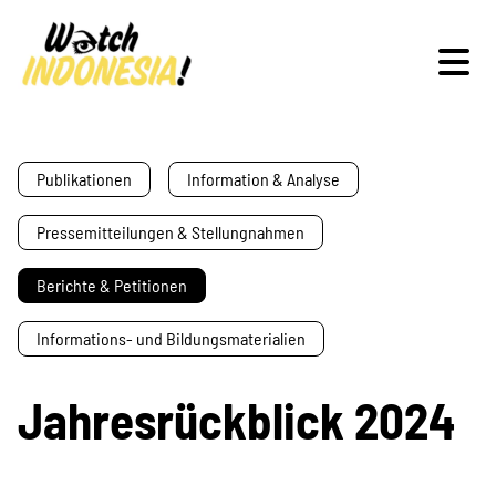
Schwerpunkte
Publikationen
Information & Analyse
Pressemitteilungen & Stellungnahmen
Veranstaltungen
Berichte & Petitionen
Informations- und Bildungsmaterialien
Publikationen
Jahresrückblick 2024