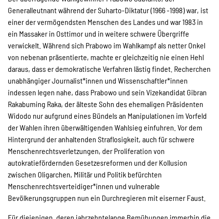
Generalleutnant während der Suharto-Diktatur (1966 -1998) war, ist
einer der vermögendsten Menschen des Landes und war 1983 in
ein Massaker in Osttimor und in weitere schwere Übergriffe
verwickelt. Während sich Prabowo im Wahlkampf als netter Onkel
von nebenan präsentierte, machte er gleichzeitig nie einen Hehl
daraus, dass er demokratische Verfahren lästig findet. Recherchen
unabhängiger Journalist*innen und Wissenschaftler*innen
indessen legen nahe, dass Prabowo und sein Vizekandidat Gibran
Rakabuming Raka, der älteste Sohn des ehemaligen Präsidenten
Widodo nur aufgrund eines Bündels an Manipulationen im Vorfeld
der Wahlen ihren überwältigenden Wahlsieg einfuhren. Vor dem
Hintergrund der anhaltenden Straflosigkeit, auch für schwere
Menschenrechtsverletzungen, der Proliferation von
autokratiefördernden Gesetzesreformen und der Kollusion
zwischen Oligarchen, Militär und Politik befürchten
Menschenrechtsverteidiger*innen und vulnerable
Bevölkerungsgruppen nun ein Durchregieren mit eiserner Faust.
Für diejenigen, deren jahrzehntelange Bemühungen immerhin die