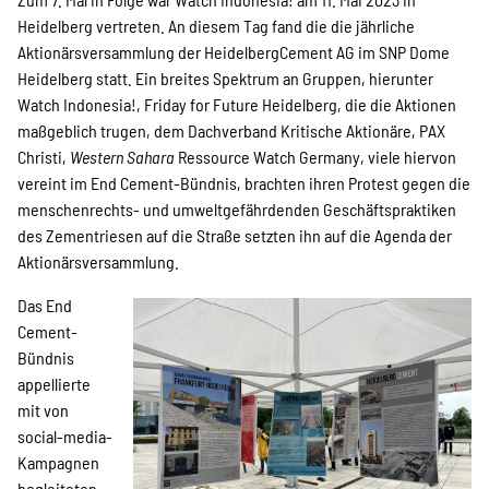
Heidelberg vertreten. An diesem Tag fand die die jährliche
Aktionärsversammlung der HeidelbergCement AG im SNP Dome
SPENDEN
Heidelberg statt. Ein breites Spektrum an Gruppen, hierunter
Watch Indonesia!, Friday for Future Heidelberg, die die Aktionen
maßgeblich trugen, dem Dachverband Kritische Aktionäre, PAX
Christi,
Western Sahara
Ressource Watch Germany, viele hiervon
Über uns
vereint im End Cement-Bündnis, brachten ihren Protest gegen die
menschenrechts- und umweltgefährdenden Geschäftspraktiken
des Zementriesen auf die Straße setzten ihn auf die Agenda der
Transparenz
Aktionärsversammlung.
Das End
Cement-
Kontakt
Bündnis
appellierte
mit von
english
social-media-
Kampagnen
begleiteten