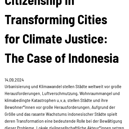
Projekte
Transforming Cities
Kampagne
for Climate Justice:
The Case of Indonesia
Stellenangebote
14.09.2024
Werde Mitglied
Urbanisierung und Klimawandel stellen Städte weltweit vor große
Herausforderungen. Luftverschmutzung, Wohnraummangel und
klimabedingte Katastrophen u.v.a. stellen Städte und ihre
Newsletter abonnieren
Bewohner*innen vor große Herausforderungen. Aufgrund der
Größe und das rasante Wachstums indonesischer Städte spielt
deren Transformation eine bedeutende Rolle bei der Bewältigung
dieser Probleme. Lokale zivilgesellschaftliche Akteur*innen setzen