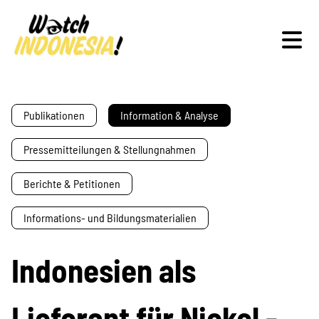
Schwerpunkte
Publikationen
Information & Analyse
Pressemitteilungen & Stellungnahmen
Veranstaltungen
Berichte & Petitionen
Informations- und Bildungsmaterialien
Publikationen
Indonesien als
Lieferant für Nickel -