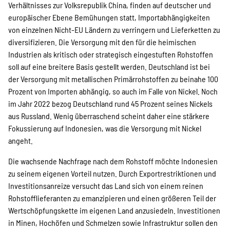
Verhältnisses zur Volksrepublik China, finden auf deutscher und
europäischer Ebene Bemühungen statt, Importabhängigkeiten
von einzelnen Nicht-EU Ländern zu verringern und Lieferketten zu
Transparenz
diversifizieren. Die Versorgung mit den für die heimischen
Industrien als kritisch oder strategisch eingestuften Rohstoffen
soll auf eine breitere Basis gestellt werden. Deutschland ist bei
Kontakt
der Versorgung mit metallischen Primärrohstoffen zu beinahe 100
Prozent von Importen abhängig, so auch im Falle von Nickel. Noch
im Jahr 2022 bezog Deutschland rund 45 Prozent seines Nickels
english
aus Russland. Wenig überraschend scheint daher eine stärkere
Fokussierung auf Indonesien, was die Versorgung mit Nickel
angeht.
Indonesian
Die wachsende Nachfrage nach dem Rohstoff möchte Indonesien
zu seinem eigenen Vorteil nutzen. Durch Exportrestriktionen und
Investitionsanreize versucht das Land sich von einem reinen
Suche
Rohstofflieferanten zu emanzipieren und einen größeren Teil der
Wertschöpfungskette im eigenen Land anzusiedeln. Investitionen
in Minen, Hochöfen und Schmelzen sowie Infrastruktur sollen den