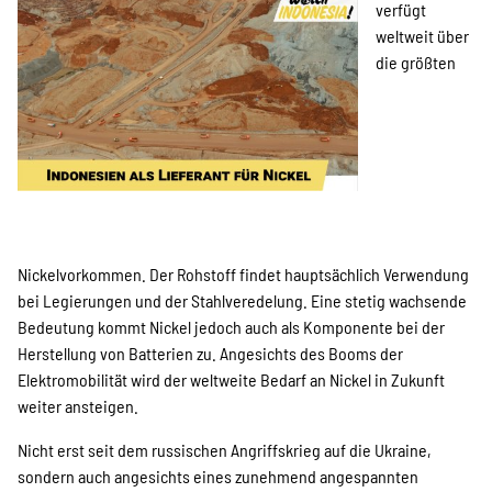
Kampagne
verfügt
weltweit über
die größten
Stellenangebote
Werde Mitglied
Nickelvorkommen. Der Rohstoff findet hauptsächlich Verwendung
Newsletter abonnieren
bei Legierungen und der Stahlveredelung. Eine stetig wachsende
Bedeutung kommt Nickel jedoch auch als Komponente bei der
Herstellung von Batterien zu. Angesichts des Booms der
Elektromobilität wird der weltweite Bedarf an Nickel in Zukunft
SPENDEN
weiter ansteigen.
Nicht erst seit dem russischen Angriffskrieg auf die Ukraine,
Über uns
sondern auch angesichts eines zunehmend angespannten