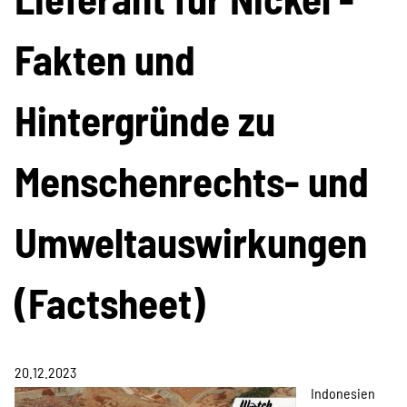
Information & Analyse
Fakten und
Pressemitteilungen &
Stellungnahmen
Hintergründe zu
Berichte & Petitionen
Menschenrechts- und
Informations- und
Umweltauswirkungen
Bildungsmaterialien
(Factsheet)
Projekte
20.12.2023
Indonesien