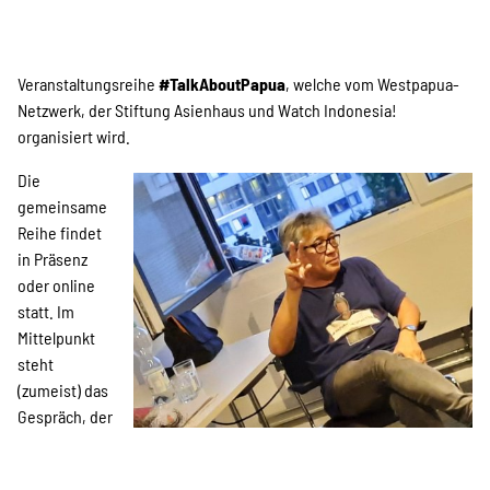
SPENDEN
Über uns
Veranstaltungsreihe
#TalkAboutPapua
, welche vom Westpapua-
Netzwerk, der Stiftung Asienhaus und Watch Indonesia!
organisiert wird.
Transparenz
Die
gemeinsame
Reihe findet
Kontakt
in Präsenz
oder online
statt. Im
Mittelpunkt
english
steht
(zumeist) das
Gespräch, der
Indonesian