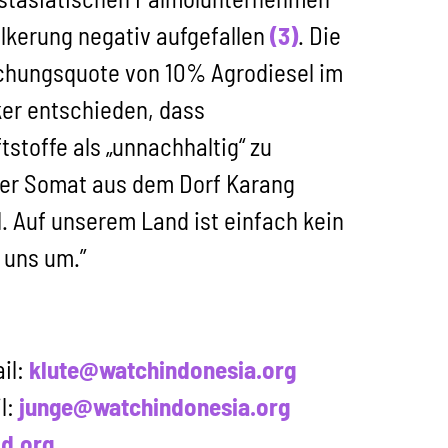
lkerung negativ aufgefallen
(3)
. Die
schungsquote von 10% Agrodiesel im
ker entschieden, dass
toffe als „unnachhaltig“ zu
uer Somat aus dem Dorf Karang
. Auf unserem Land ist einfach kein
 uns um.”
il:
klute@watchindonesia.org
l:
junge@watchindonesia.org
d.org