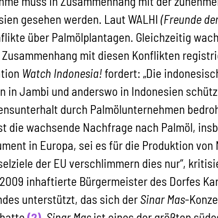
hme muss in Zusammenhang mit der zunehmend
esien gesehen werden. Laut WALHI
(Freunde der
flikte über Palmölplantagen. Gleichzeitig wach
 Zusammenhang mit diesen Konflikten registri
ation
Watch Indonesia!
fordert: „Die indonesis
n in Jambi und anderswo in Indonesien schüt
ensunterhalt durch Palmölunternehmen bedroht
ist die wachsende Nachfrage nach Palmöl, insb
ent in Europa, sei es für die Produktion von 
lziele der EU verschlimmern dies nur“, kritis
r 2009 inhaftierte Bürgermeister des Dorfes K
des unterstützt, das sich der
Sinar Mas
-Konze
 hatte
(2)
.
Sinar Mas
ist eines der größten süd